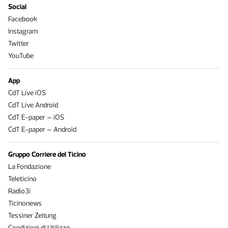
Social
Facebook
Instagram
Twitter
YouTube
App
CdT Live iOS
CdT Live Android
CdT E-paper – iOS
CdT E-paper – Android
Gruppo Corriere del Ticino
La Fondazione
Teleticino
Radio3i
Ticinonews
Tessiner Zeitung
Condizioni di Utilizzo