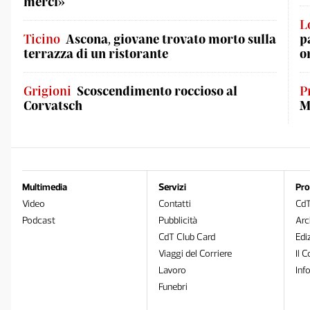
merci»
L
Ticino
Ascona, giovane trovato morto sulla
p
terrazza di un ristorante
o
Grigioni
Scoscendimento roccioso al
P
Corvatsch
M
Multimedia
Servizi
Pro
Video
Contatti
Cd
Podcast
Pubblicità
Arc
CdT Club Card
Edi
Viaggi del Corriere
Il C
Lavoro
Inf
Funebri