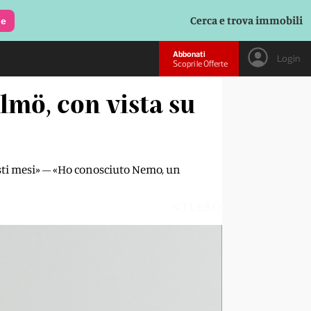
Cerca e trova immobili
le
Abbonati
Login
Scopri le Offerte
mö, con vista su
esti mesi» – «Ho conosciuto Nemo, un
NTLEEQ