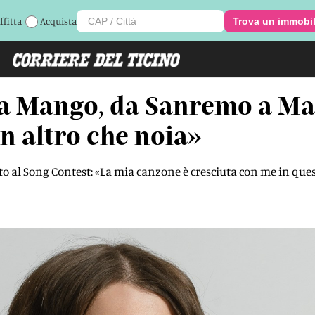
ffitta
Acquista
Trova un immobi
a Mango, da Sanremo a Mal
n altro che noia»
utto al Song Contest: «La mia canzone è cresciuta con me in qu