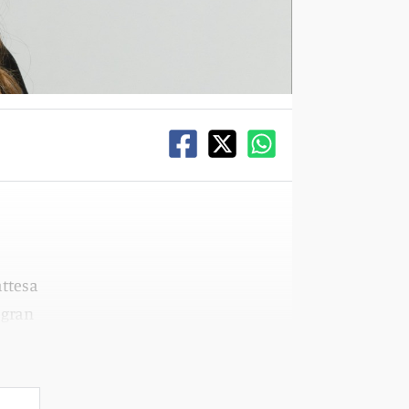
attesa
 gran