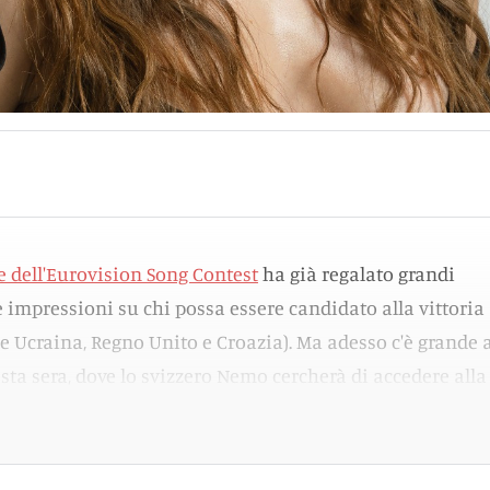
 dell'Eurovision Song Contest
ha già regalato grandi
 impressioni su chi possa essere candidato alla vittoria
re Ucraina, Regno Unito e Croazia). Ma adesso c'è grande 
esta sera, dove lo svizzero Nemo cercherà di accedere alla
prossimo sabato.