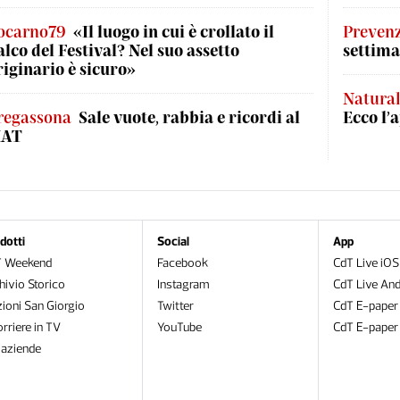
ocarno79
«Il luogo in cui è crollato il
Preven
alco del Festival? Nel suo assetto
settima
riginario è sicuro»
Natural
regassona
Sale vuote, rabbia e ricordi al
Ecco l’
AT
dotti
Social
App
T Weekend
Facebook
CdT Live iOS
hivio Storico
Instagram
CdT Live And
zioni San Giorgio
Twitter
CdT E-paper
orriere in TV
YouTube
CdT E-paper
oaziende