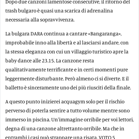
Dopo due canzoni lamentose consecutive, il ritorno del
trash bulgaro è quasi una scarica di adrenalina
necessaria alla sopravvivenza.
La bulgara DARA continua a cantare «Bangaranga»,
improbabile inno alla libertà e al lasciarsi andare, con
la stessa eleganza con cui un villaggio turistico apre la
baby dance alle 23.15. La canzone resta
qualitativamente terrificante e in certi momenti pure
leggermente disturbante. Però almeno ci si diverte. E il
balletto è sinceramente uno dei più riusciti della finale.
A questo punto inizierei acquagym solo per il rischio
perverso di poterla sentire a tutto volume mentre sono
immerso in piscina. Un'immagine orribile per voi lettori,
degna di una canzone altrettanto orribile. Ma che in
entrambi i casi può strappare una risata. VOTO 5