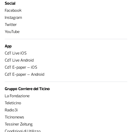
Social
Facebook
Instagram
Twitter
YouTube
App
CdT Live iOS
CdT Live Android
CdT E-paper – iOS
CdT E-paper – Android
Gruppo Corriere del Ticino
La Fondazione
Teleticino
Radio3i
Ticinonews
Tessiner Zeitung
Condizioni di Utilizzo