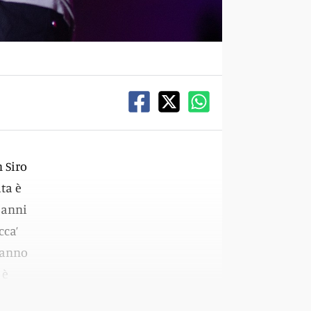
n Siro
ta è
 anni
cca’
 hanno
 è