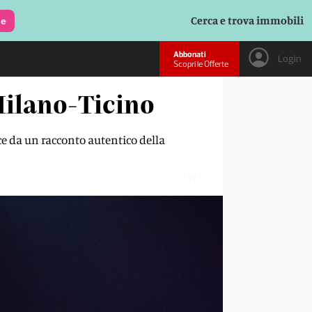
Cerca e trova immobili
le
Abbonati
Login
Scopri le Offerte
 Milano-Ticino
asce da un racconto autentico della
R6WG0T