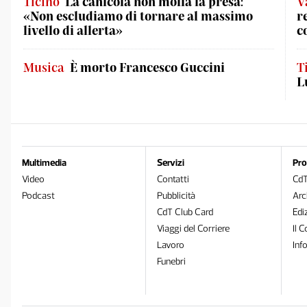
Ticino
La canicola non molla la presa:
V
«Non escludiamo di tornare al massimo
r
livello di allerta»
c
Musica
È morto Francesco Guccini
T
L
Multimedia
Servizi
Pro
Video
Contatti
Cd
Podcast
Pubblicità
Arc
CdT Club Card
Edi
Viaggi del Corriere
Il C
Lavoro
Inf
Funebri