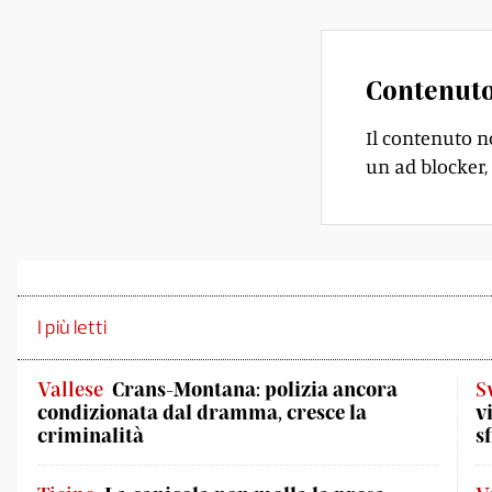
Contenuto
Il contenuto n
un ad blocker, 
I più letti
Vallese
Crans-Montana: polizia ancora
S
condizionata dal dramma, cresce la
v
criminalità
s