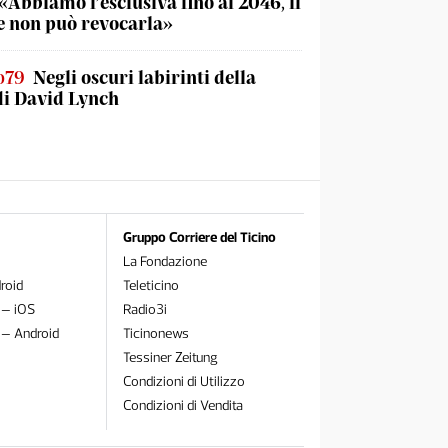
«Abbiamo l’esclusiva fino al 2046, il
 non può revocarla»
o79
Negli oscuri labirinti della
di David Lynch
Gruppo Corriere del Ticino
La Fondazione
roid
Teleticino
 – iOS
Radio3i
 – Android
Ticinonews
Tessiner Zeitung
Condizioni di Utilizzo
Condizioni di Vendita