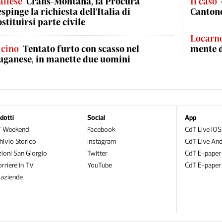
allese
Crans-Montana, la Procura
Il caso
espinge la richiesta dell'Italia di
Cantone
ostituirsi parte civile
Locarn
icino
Tentato furto con scasso nel
mente 
uganese, in manette due uomini
dotti
Social
App
T Weekend
Facebook
CdT Live iOS
hivio Storico
Instagram
CdT Live And
zioni San Giorgio
Twitter
CdT E-paper
orriere in TV
YouTube
CdT E-paper
oaziende