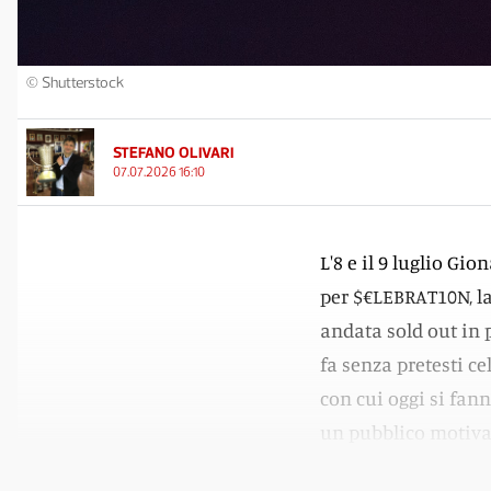
© Shutterstock
STEFANO OLIVARI
07.07.2026 16:10
L'8 e il 9 luglio Gio
per $€LEBRAT10N, la
andata sold out in 
fa senza pretesti ce
con cui oggi si fann
un pubblico motivato
quindi il segreto di