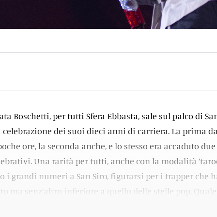
nata Boschetti, per tutti Sfera Ebbasta, sale sul palco di Sa
 celebrazione dei suoi dieci anni di carriera. La prima da
poche ore, la seconda anche, e lo stesso era accaduto due
lebrativi. Una rarità per tutti, anche con la modalità ‘taro
o i grandi numeri a San Siro, figurarsi per i trapper che
 ma senz’altro inferiore a quello delle stelle pop. Quale
 Sfera Ebbasta?