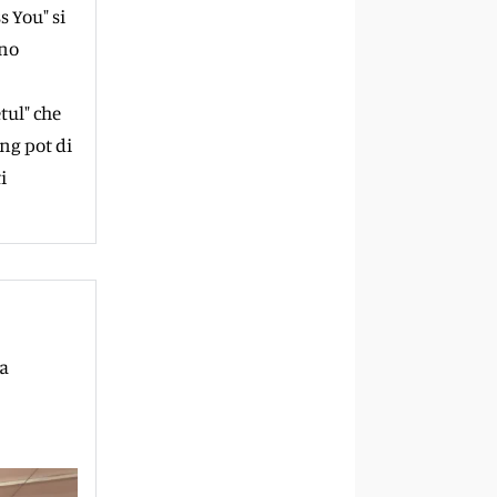
s You" si
ano
tul" che
ng pot di
i
ta