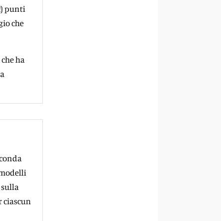
) punti
gio che
 che ha
la
seconda
 modelli
 sulla
r ciascun