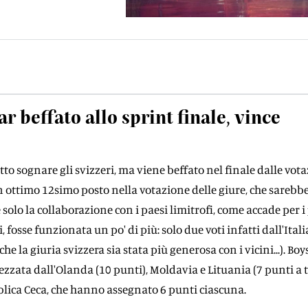
r beffato allo sprint finale, vince
to sognare gli svizzeri, ma viene beffato nel finale dalle vota
 ottimo 12simo posto nella votazione delle giure, che sarebb
 solo la collaborazione con i paesi limitrofi, come accade per i
, fosse funzionata un po' di più: solo due voti infatti dall'Ital
he la giuria svizzera sia stata più generosa con i vicini...). Boy
zzata dall'Olanda (10 punti), Moldavia e Lituania (7 punti a te
lica Ceca, che hanno assegnato 6 punti ciascuna.