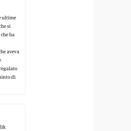
e ultime
he si
 che ha
che aveva
e
regalato
into di
lik