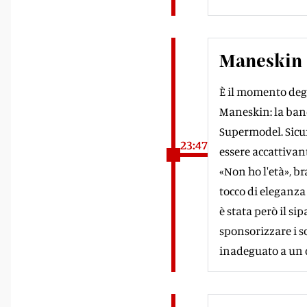
Maneskin d
È il momento degl
Maneskin: la band
Supermodel. Sicu
23:47
essere accattivant
«Non ho l'età», b
tocco di eleganza 
è stata però il s
sponsorizzare i s
inadeguato a un 