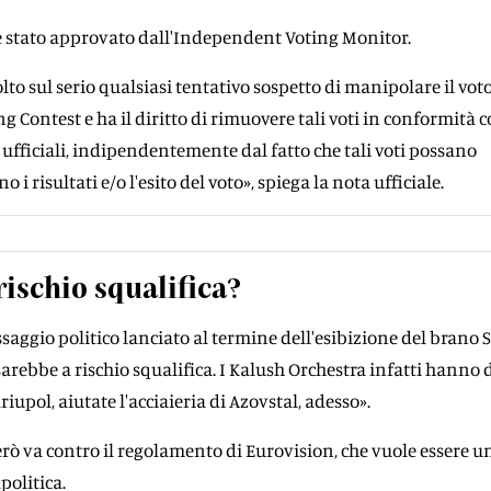
 è stato approvato dall'Independent Voting Monitor.
to sul serio qualsiasi tentativo sospetto di manipolare il vot
g Contest e ha il diritto di rimuovere tali voti in conformità c
 ufficiali, indipendentemente dal fatto che tali voti possano
i risultati e/o l'esito del voto», spiega la nota ufficiale.
rischio squalifica?
saggio politico lanciato al termine dell'esibizione del brano S
arebbe a rischio squalifica. I Kalush Orchestra infatti hanno d
iupol, aiutate l'acciaieria di Azovstal, adesso».
rò va contro il regolamento di Eurovision, che vuole essere u
olitica.