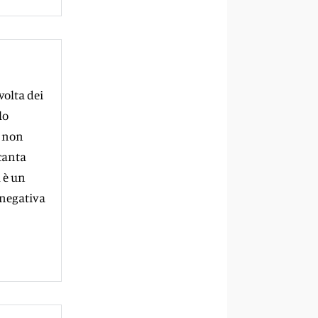
volta dei
lo
a non
 canta
 è un
 negativa