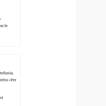
o
on le
tefania,
etto: «Per
na