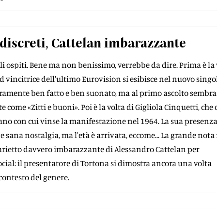
iscreti, Cattelan imbarazzante
i ospiti. Bene ma non benissimo, verrebbe da dire. Prima è la 
 vincitrice dell'ultimo Eurovision si esibisce nel nuovo singo
ramente ben fatto e ben suonato, ma al primo ascolto sembr
e come «Zitti e buoni». Poi è la volta di Gigliola Cinquetti, che
rano con cui vinse la manifestazione nel 1964. La sua presenza
e sana nostalgia, ma l'età è arrivata, eccome... La grande nota
iparietto davvero imbarazzante di Alessandro Cattelan per
ocial: il presentatore di Tortona si dimostra ancora una volta
contesto del genere.