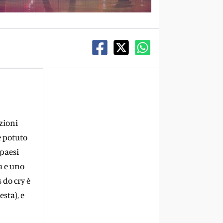
zioni
e potuto
 paesi
ia e uno
s do cry è
sta), e