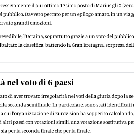
cessivamente il pur ottimo 17simo posto di Marius gli 0 (zero!
el pubblico. Davvero peccato per un epilogo amaro, in un viag
rvato grandi emozioni.
evedibile, l'Ucraina, soprattutto grazie a un voto del pubblico
altato la classifica, battendo la Gran Bretagna, sorpresa del
tà nel voto di 6 paesi
to di aver trovato irregolarità nei voti della giuria dopo la 
lla seconda semifinale. In particolare, sono stati identificati
, a cui l'organizzazione di Eurovision ha sopperito calcolando,
di altri paesi con votazioni simili, una votazione sostitutiva pe
sia per la seconda finale che per la finale.