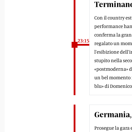
Terminano 
Con il country est
performance hanno
conferma la grande
23:15
regalato un mome
l'esibizione dell
stupito nella sec
«postmoderna» del
un bel momento m
blu» di Domenic
Germania, 
Prosegue la gara e