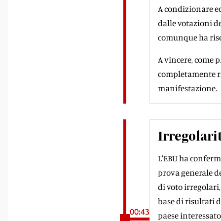
A condizionare ec
dalle votazioni d
comunque ha rise
A vincere, come pr
completamente rib
manifestazione.
Irregolari
L'EBU ha conferma
prova generale de
di voto irregolari
base di risultati 
00:43
paese interessato 