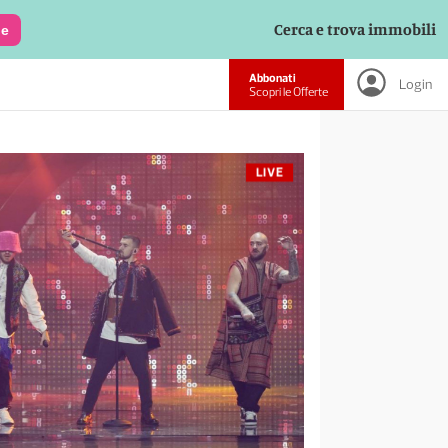
Cerca e trova immobili
le
Abbonati
Login
Scopri le Offerte
LIVE