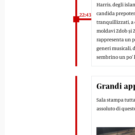
Harris, degli isla
candida prepotent
22:43
tranquillizzati, 
moldavi Zdob și Z
rappresenta un po
generi musicali, 
sembrino un po' ki
Grandi app
Sala stampa tutta
assoluto di quest