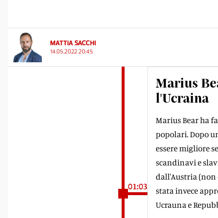
MATTIA SACCHI
14.05.2022 20:45
Marius Bea
l'Ucraina
Marius Bear ha fat
popolari. Dopo un
essere migliore se
scandinavi e slavi
dall'Austria (non c
01:03
stata invece appre
Ucrauna e Repubb