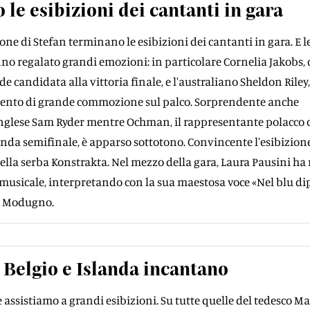
le esibizioni dei cantanti in gara
one di Stefan terminano le esibizioni dei cantanti in gara. E l
 regalato grandi emozioni: in particolare Cornelia Jakobs, c
 candidata alla vittoria finale, e l'australiano Sheldon Riley,
nto di grande commozione sul palco. Sorprendente anche
'inglese Sam Ryder mentre Ochman, il rappresentante polacco 
onda semifinale, è apparso sottotono. Convincente l'esibizion
la serba Konstrakta. Nel mezzo della gara, Laura Pausini ha 
usicale, interpretando con la sua maestosa voce «Nel blu dip
o Modugno.
Belgio e Islanda incantano
 assistiamo a grandi esibizioni. Su tutte quelle del tedesco Ma