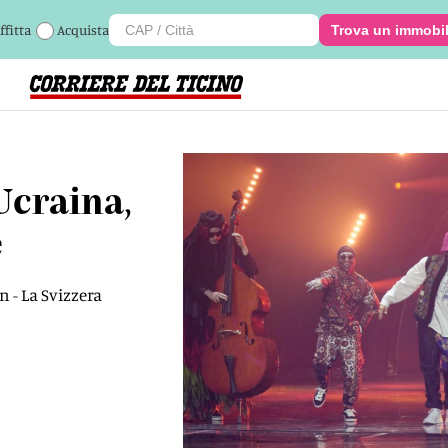
ffitta
Acquista
Trova un immobi
Ucraina,
e
 - La Svizzera