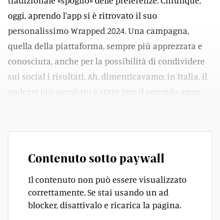
tradizionale «spoglio» delle preferenze. Chiunque,
oggi, aprendo l'app si è ritrovato il suo
personalissimo Wrapped 2024. Una campagna,
quella della piattaforma, sempre più apprezzata e
conosciuta, anche per la possibilità di condividere
sui social i risultati. Ah, dimenticavamo: in Italia, il
podcast più ascoltato è stato (per il secondo anno
consecutivo)
Elisa True Crime
di Elisa De Marco.
Contenuto sotto paywall
Il contenuto non può essere visualizzato
correttamente. Se stai usando un ad
blocker, disattivalo e ricarica la pagina.