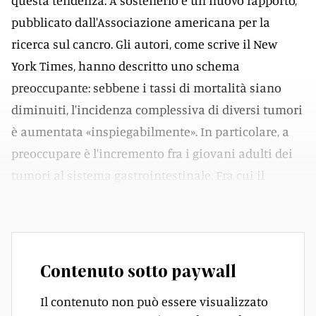
questa tendenza. A sostenerlo è un nuovo rapporto,
pubblicato dall'Associazione americana per la
ricerca sul cancro. Gli autori, come scrive il New
York Times, hanno descritto uno schema
preoccupante: sebbene i tassi di mortalità siano
diminuiti, l'incidenza complessiva di diversi tumori
è aumentata «inspiegabilmente». In particolare, a
preoccupare è l'incremento fra i giovani adulti dei
tumori al sistema gastrointestinale. Fra cui il
tumore al colon-retto.
Contenuto sotto paywall
Il contenuto non può essere visualizzato