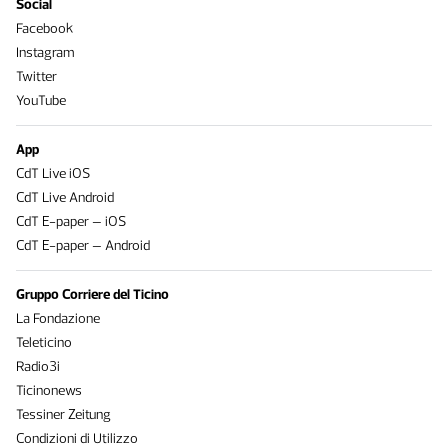
Social
Facebook
Instagram
Twitter
YouTube
App
CdT Live iOS
CdT Live Android
CdT E-paper – iOS
CdT E-paper – Android
Gruppo Corriere del Ticino
La Fondazione
Teleticino
Radio3i
Ticinonews
Tessiner Zeitung
Condizioni di Utilizzo