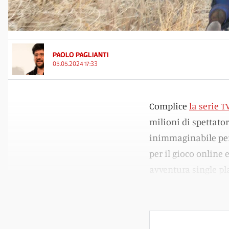
PAOLO PAGLIANTI
05.05.2024 17:33
Complice
la serie T
milioni di spettator
inimmaginabile per 
per il gioco online 
avventura single pl
precedenti, Xbox On