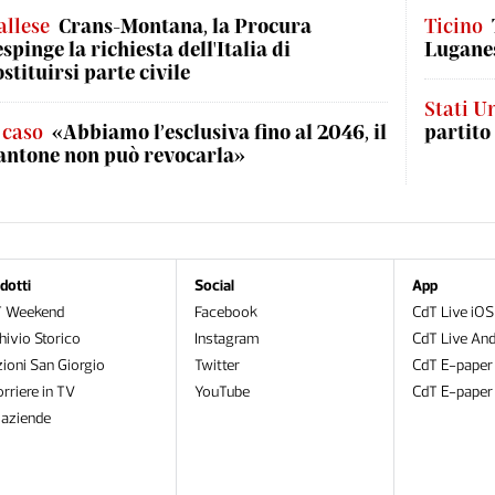
allese
Crans-Montana, la Procura
Ticino
espinge la richiesta dell'Italia di
Luganes
ostituirsi parte civile
Stati Un
l caso
«Abbiamo l’esclusiva fino al 2046, il
partito
antone non può revocarla»
dotti
Social
App
T Weekend
Facebook
CdT Live iOS
hivio Storico
Instagram
CdT Live And
zioni San Giorgio
Twitter
CdT E-paper
orriere in TV
YouTube
CdT E-paper
oaziende