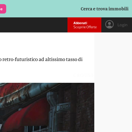
Cerca e trova immobili
le
Abbonati
Login
Scopri le Offerte
 retro-futuristico ad altissimo tasso di
C8OUSF