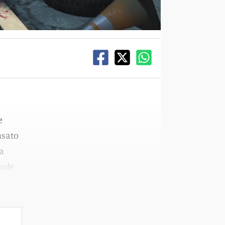
e
nsato
na
sole