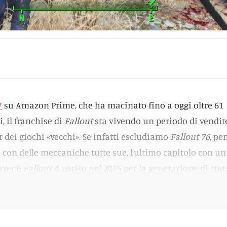
V
su Amazon Prime, che ha macinato fino a oggi oltre 61
i, il franchise di
Fallout
sta vivendo un periodo di vendit
dei giochi «vecchi». Se infatti escludiamo
Fallout 76
, pe
e con delle meccaniche tutte sue, l’ultimo capitolo con u
ayer è
Fallout 4,
uscito nel 2015 per la generazione di con
e e PlayStation 4. Ha ancora senso giocarci?