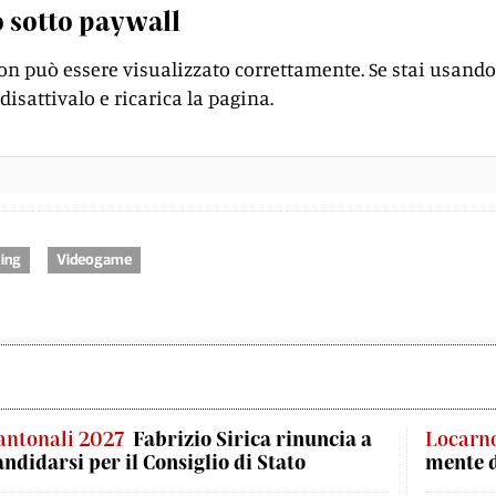
 sotto paywall
on può essere visualizzato correttamente. Se stai usando
disattivalo e ricarica la pagina.
ing
Videogame
antonali 2027
Fabrizio Sirica rinuncia a
Locarn
andidarsi per il Consiglio di Stato
mente 