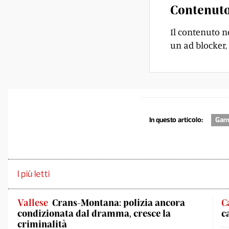
Contenuto
Il contenuto n
un ad blocker, 
In questo articolo:
Gam
I più letti
Vallese
Crans-Montana: polizia ancora
C
condizionata dal dramma, cresce la
c
criminalità