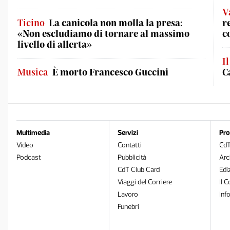
V
Ticino
La canicola non molla la presa:
r
«Non escludiamo di tornare al massimo
c
livello di allerta»
I
Musica
È morto Francesco Guccini
C
Multimedia
Servizi
Pro
Video
Contatti
Cd
Podcast
Pubblicità
Arc
CdT Club Card
Edi
Viaggi del Corriere
Il C
Lavoro
Inf
Funebri