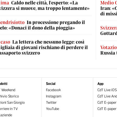
lima
Caldo nelle città, l'esperto: «La
Medio 
vizzera si muove, ma troppo lentamente»
Iran: «
di missi
endrisiotto
In processione pregando il
ielo: «Donaci il dono della pioggia»
Svizzer
Gottard
l caso
La lettera che nessuno legge: così
igliaia di giovani rischiano di perdere il
Votazio
assaporto svizzero
Russia 
dotti
Social
App
T Weekend
Facebook
CdT Live iOS
hivio Storico
Instagram
CdT Live And
zioni San Giorgio
Twitter
CdT E-paper
orriere in TV
YouTube
CdT E-paper
oaziende