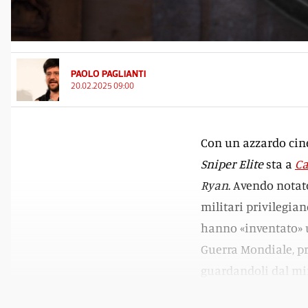
PAOLO PAGLIANTI
20.02.2025 09:00
Con un azzardo cine
Sniper Elite
sta a
Ca
Ryan
. Avendo notat
militari privilegian
hanno «inventato» u
Guerra Mondiale, p
guardandoli dal mir
di Jude Law e Ed Har