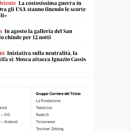
Oriente
La costosissima guerra in
Ora gli USA stanno finendo le scorte
li»
a
In agosto la galleria del San
o chiude per 12 notti
ni
Iniziativa sulla neutralità, la
tifa sì: Mosca attacca Ignazio Cassis
Gruppo Corriere del Ticino
La Fondazione
roid
Teleticino
 – iOS
Radio3i
 – Android
Ticinonews
Tessiner Zeitung