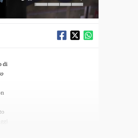
o di
to
on
to
aggi