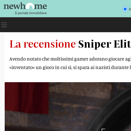
A
La recensione
Sniper Eli
Avendo notato che moltissimi gamer adorano giocare agli s
«inventato» un gioco in cui sì, si spara ai nazisti duran