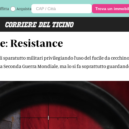
ffitta
Acquista
Trova un immobi
te: Resistance
paratutto militari privilegiando l’uso del fucile da cecchino
te la Seconda Guerra Mondiale, ma lo si fa soprattutto guardand