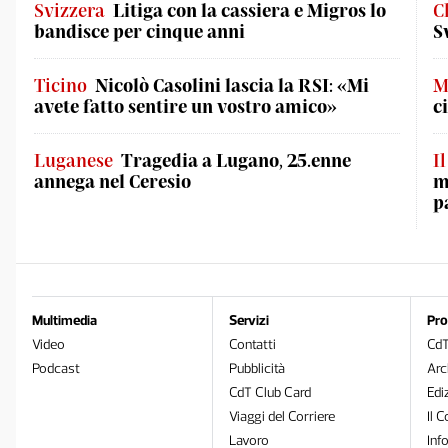
Svizzera
Litiga con la cassiera e Migros lo
C
bandisce per cinque anni
S
Ticino
Nicolò Casolini lascia la RSI: «Mi
M
avete fatto sentire un vostro amico»
c
Luganese
Tragedia a Lugano, 25.enne
I
annega nel Ceresio
m
p
Multimedia
Servizi
Pro
Video
Contatti
Cd
Podcast
Pubblicità
Arc
CdT Club Card
Edi
Viaggi del Corriere
Il C
Lavoro
Inf