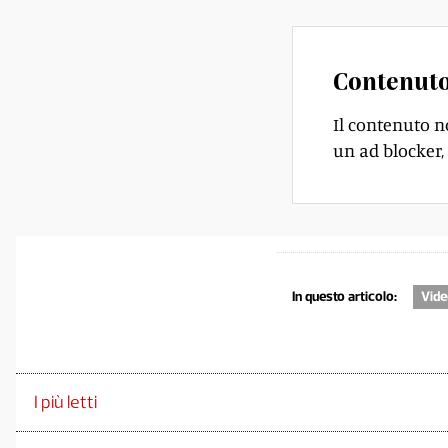
Contenuto
Il contenuto n
un ad blocker, 
In questo articolo:
Vid
I più letti