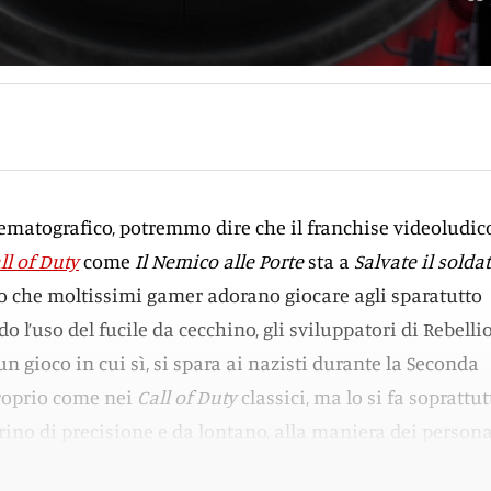
matografico, potremmo dire che il franchise videoludic
ll of Duty
come
Il Nemico alle Porte
sta a
Salvate il solda
o che moltissimi gamer adorano giocare agli sparatutto
do l’uso del fucile da cecchino, gli sviluppatori di Rebelli
n gioco in cui sì, si spara ai nazisti durante la Seconda
roprio come nei
Call of Duty
classici, ma lo si fa soprattut
ino di precisione e da lontano, alla maniera dei person
ris.