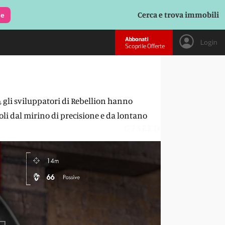
Cerca e trova immobili
le
Abbonati
Login
Scopri le Offerte
, gli sviluppatori di Rebellion hanno
oli dal mirino di precisione e da lontano
G73EKD