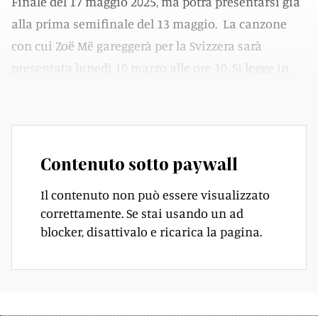
Finale del 17 maggio 2025, ma potrà presentarsi già
alla prima semifinale del 13 maggio. La canzone
con cui Zoë Më gareggerà per la Svizzera sarà
presentata lunedì 10 marzo alle ore 10. Si legge in
una nota diffusa dalla RSI.
Contenuto sotto paywall
Il contenuto non può essere visualizzato
correttamente. Se stai usando un ad
blocker, disattivalo e ricarica la pagina.