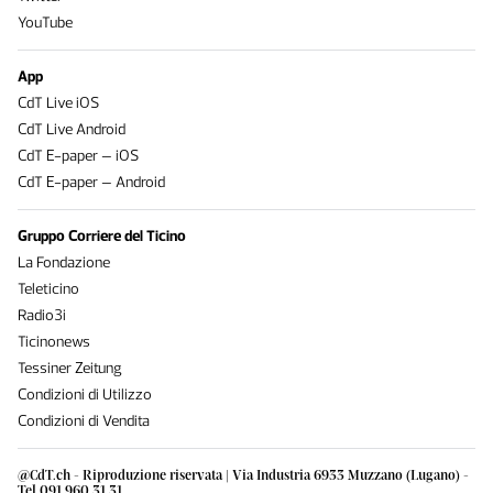
YouTube
App
CdT Live iOS
CdT Live Android
CdT E-paper – iOS
CdT E-paper – Android
Gruppo Corriere del Ticino
La Fondazione
Teleticino
Radio3i
Ticinonews
Tessiner Zeitung
Condizioni di Utilizzo
Condizioni di Vendita
@CdT.ch - Riproduzione riservata | Via Industria 6933 Muzzano (Lugano) -
Tel 091 960 31 31