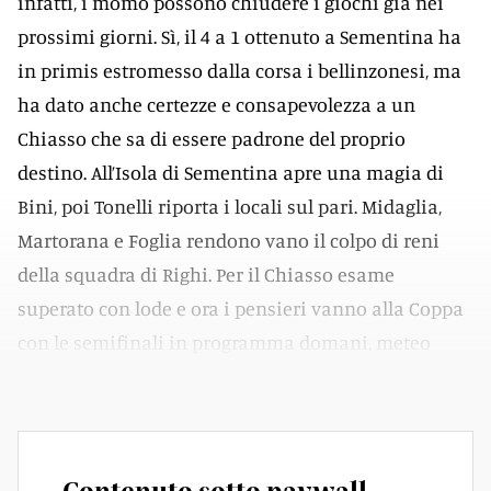
infatti, i momò possono chiudere i giochi già nei
prossimi giorni. Sì, il 4 a 1 ottenuto a Sementina ha
in primis estromesso dalla corsa i bellinzonesi, ma
ha dato anche certezze e consapevolezza a un
Chiasso che sa di essere padrone del proprio
destino. All’Isola di Sementina apre una magia di
Bini, poi Tonelli riporta i locali sul pari. Midaglia,
Martorana e Foglia rendono vano il colpo di reni
della squadra di Righi. Per il Chiasso esame
superato con lode e ora i pensieri vanno alla Coppa
con le semifinali in programma domani, meteo
permettendo.
Contenuto sotto paywall