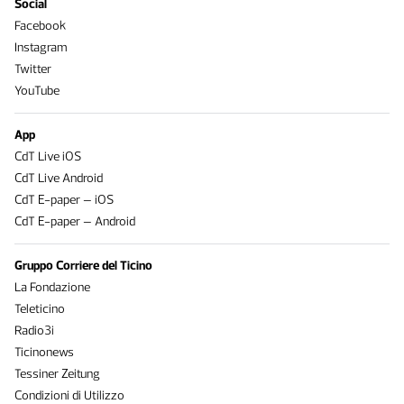
Social
Facebook
Instagram
Twitter
YouTube
App
CdT Live iOS
CdT Live Android
CdT E-paper – iOS
CdT E-paper – Android
Gruppo Corriere del Ticino
La Fondazione
Teleticino
Radio3i
Ticinonews
Tessiner Zeitung
Condizioni di Utilizzo