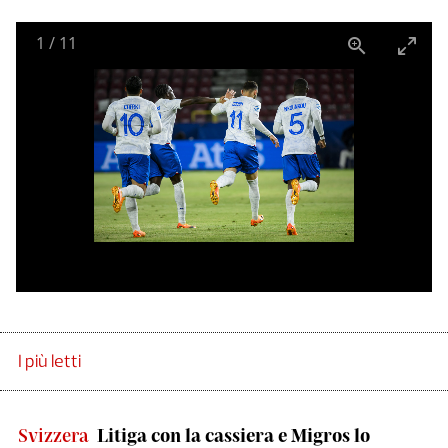
1
/
11
I più letti
Svizzera
Litiga con la cassiera e Migros lo