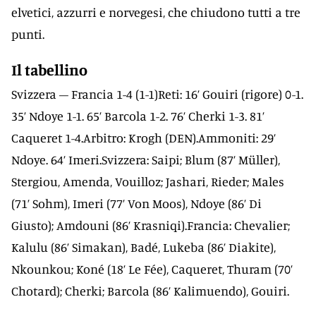
elvetici, azzurri e norvegesi, che chiudono tutti a tre
punti.
Il tabellino
Svizzera – Francia 1-4 (1-1)Reti: 16’ Gouiri (rigore) 0-1.
35’ Ndoye 1-1. 65’ Barcola 1-2. 76’ Cherki 1-3. 81’
Caqueret 1-4.Arbitro: Krogh (DEN).Ammoniti: 29’
Ndoye. 64’ Imeri.Svizzera: Saipi; Blum (87’ Müller),
Stergiou, Amenda, Vouilloz; Jashari, Rieder; Males
(71’ Sohm), Imeri (77’ Von Moos), Ndoye (86’ Di
Giusto); Amdouni (86’ Krasniqi).Francia: Chevalier;
Kalulu (86’ Simakan), Badé, Lukeba (86’ Diakite),
Nkounkou; Koné (18’ Le Fée), Caqueret, Thuram (70’
Chotard); Cherki; Barcola (86’ Kalimuendo), Gouiri.