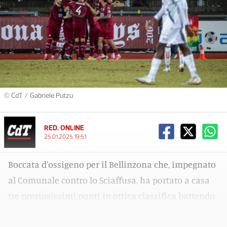
© CdT / Gabriele Putzu
RED. ONLINE
25.01.2025 19:51
Boccata d'ossigeno per il Bellinzona che, impegnato
al Comunale contro lo Sciaffusa, ha portato a casa
tre preziosissimi punti in ottica classifica battendo
la formazione ospite per 3 a 0.