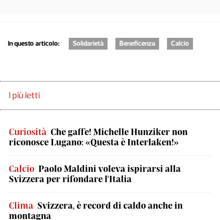
In questo articolo:
Solidarietà
Beneficenza
Calcio
I più letti
Curiosità
Che gaffe! Michelle Hunziker non
riconosce Lugano: «Questa è Interlaken!»
Calcio
Paolo Maldini voleva ispirarsi alla
Svizzera per rifondare l'Italia
Clima
Svizzera, è record di caldo anche in
montagna