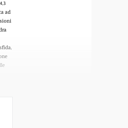
4,3
ta ad
asioni
dra
sfida,
ione
lle