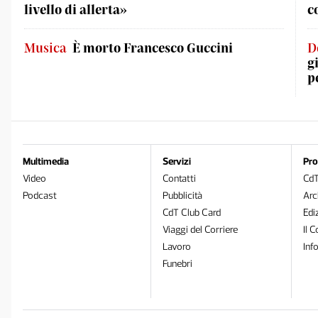
livello di allerta»
c
Musica
È morto Francesco Guccini
D
g
p
Multimedia
Servizi
Pro
Video
Contatti
Cd
Podcast
Pubblicità
Arc
CdT Club Card
Edi
Viaggi del Corriere
Il C
Lavoro
Inf
Funebri