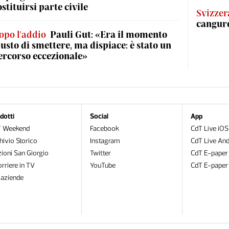
ostituirsi parte civile
Svizzer
canguro
opo l'addio
Pauli Gut: «Era il momento
iusto di smettere, ma dispiace: è stato un
ercorso eccezionale»
dotti
Social
App
T Weekend
Facebook
CdT Live iOS
hivio Storico
Instagram
CdT Live And
zioni San Giorgio
Twitter
CdT E-paper
orriere in TV
YouTube
CdT E-paper
oaziende