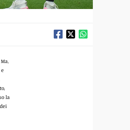
 Ma,
 e
i
to,
so la
 dei