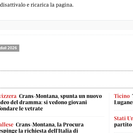
disattivalo e ricarica la pagina.
iali 2026
vizzera
Crans-Montana, spunta un nuovo
Ticino
ideo del dramma: si vedono giovani
Luganes
fondare le vetrate
Stati Un
allese
Crans-Montana, la Procura
partito
espinge la richiesta dell'Italia di