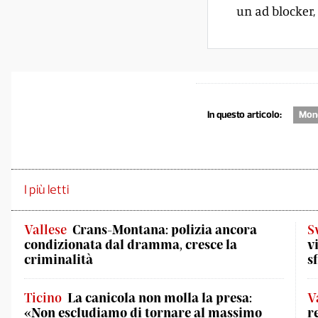
un ad blocker, 
In questo articolo:
Mond
I più letti
Vallese
Crans-Montana: polizia ancora
S
condizionata dal dramma, cresce la
v
criminalità
s
Ticino
La canicola non molla la presa:
V
«Non escludiamo di tornare al massimo
r