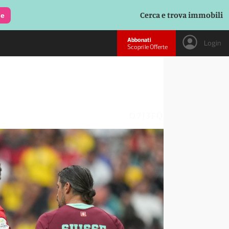
Cerca e trova immobili
le
Abbonati
Login
Scopri le Offerte
O7J3FQ