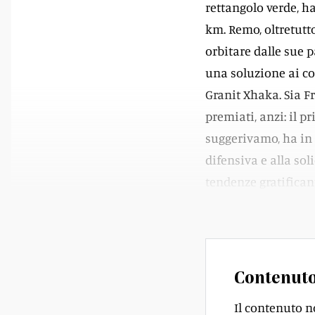
rettangolo verde, ha
km. Remo, oltretutt
orbitare dalle sue p
una soluzione ai co
Granit Xhaka. Sia Fr
premiati, anzi: il pr
suggerivamo, ha in 
difensiva e alla sol
tendenze gratifican
mediamente 13,64 s
Contenuto
Il contenuto n