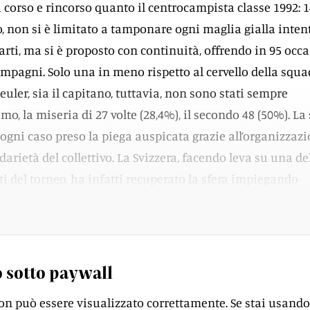
 corso e rincorso quanto il centrocampista classe 1992: 1
o, non si è limitato a tamponare ogni maglia gialla inten
arti, ma si è proposto con continuità, offrendo in 95 occ
mpagni. Solo una in meno rispetto al cervello della squa
euler, sia il capitano, tuttavia, non sono stati sempre
imo, la miseria di 27 volte (28,4%), il secondo 48 (50%). La 
ogni caso preso la piega auspicata grazie all’organizzaz
idarietà del collettivo. La Svizzera, facendo leva su una de
ti del torneo, ha infatti recuperato la sfera impiegando
econdi, quattro in meno dei sudamericani.
 sotto paywall
on può essere visualizzato correttamente. Se stai usando