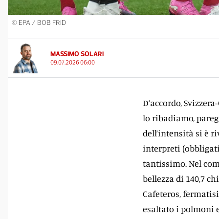
© EPA / BOB FRID
MASSIMO SOLARI
09.07.2026 06:00
D’accordo, Svizzera-
lo ribadiamo, paregg
dell’intensità si è r
interpreti (obbligat
tantissimo. Nel com
bellezza di 140,7 ch
Cafeteros, fermatisi
esaltato i polmoni 