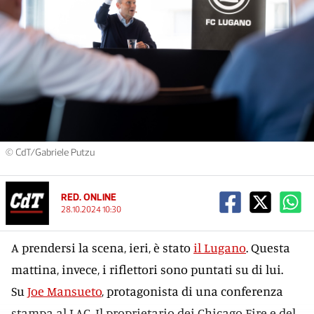
© CdT/Gabriele Putzu
RED. ONLINE
28.10.2024 10:30
A prendersi la scena, ieri, è stato
il Lugano
. Questa
mattina, invece, i riflettori sono puntati su di lui.
Su
Joe Mansueto
, protagonista di una conferenza
stampa al LAC. Il proprietario dei Chicago Fire e del