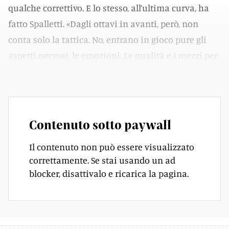
qualche correttivo. E lo stesso, all’ultima curva, ha
fatto Spalletti. «Dagli ottavi in avanti, però, non
conta solo la tattica. No, entrano in gioco pure gli
aspetti nervosi, le emozioni. Le qualità e i mezzi per
gestirli, ad ogni modo, non ci mancano».
Contenuto sotto paywall
Il contenuto non può essere visualizzato
correttamente. Se stai usando un ad
blocker, disattivalo e ricarica la pagina.