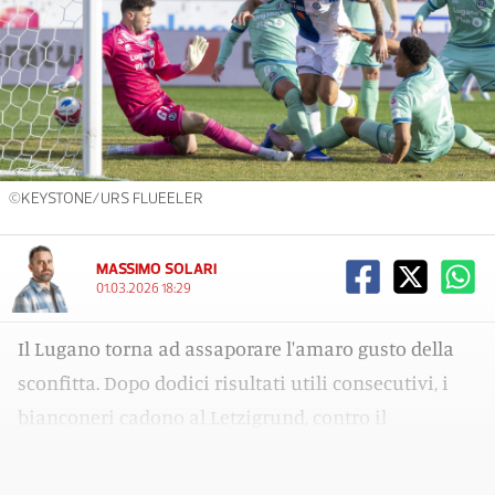
©KEYSTONE/URS FLUEELER
MASSIMO SOLARI
01.03.2026 18:29
Il Lugano torna ad assaporare l'amaro gusto della
sconfitta. Dopo dodici risultati utili consecutivi, i
bianconeri cadono al Letzigrund, contro il
Grasshopper, penultima forza della Super League.