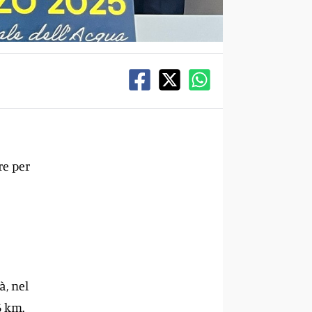
re per
à, nel
6 km.