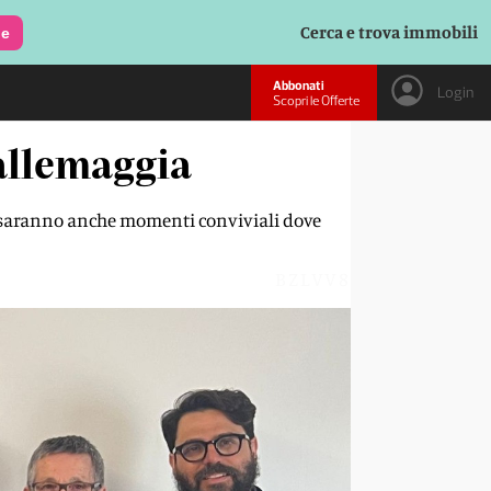
Cerca e trova immobili
le
Abbonati
Login
Scopri le Offerte
Vallemaggia
 Ci saranno anche momenti conviviali dove
BZLVV8