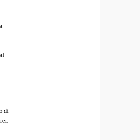
na
al
o di
rer,