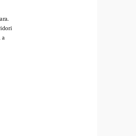
ara.
ridori
i a