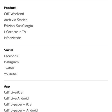
Prodotti
CdT Weekend
Archivio Storico
Edizioni San Giorgio
Il Corriere in TV
Infoaziende
Social
Facebook
Instagram
Twitter
YouTube
App
CdT Live iOS
CdT Live Android
CdT E-paper – iOS
CdT E-paper – Android