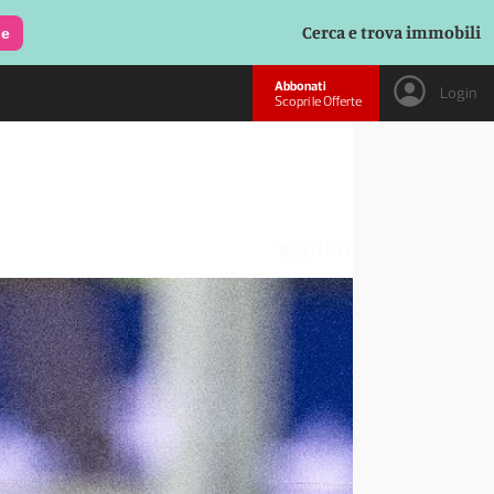
Cerca e trova immobili
le
Abbonati
Login
Scopri le Offerte
90JGRD