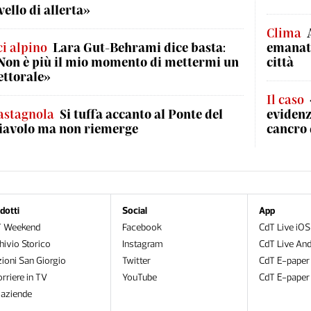
ivello di allerta»
Clima
ci alpino
Lara Gut-Behrami dice basta:
emanata
Non è più il mio momento di mettermi un
città
ettorale»
Il caso
astagnola
Si tuffa accanto al Ponte del
evidenz
iavolo ma non riemerge
cancro 
dotti
Social
App
T Weekend
Facebook
CdT Live iOS
hivio Storico
Instagram
CdT Live And
zioni San Giorgio
Twitter
CdT E-paper
orriere in TV
YouTube
CdT E-paper
oaziende