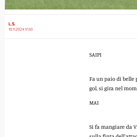
L.S.
10.11.2024 17:50
SAIPI
Fa un paio di belle
gol, si gira nel mom
MAI
Si fa mangiare da Vi
sulla finta dell'att