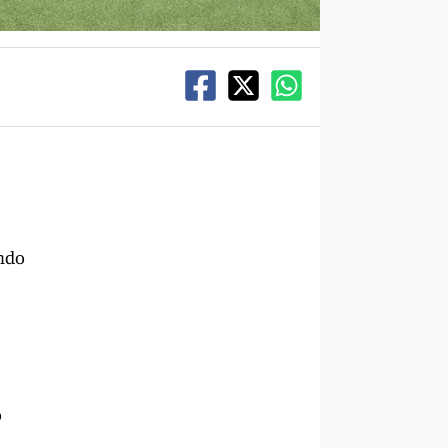
ondo
o