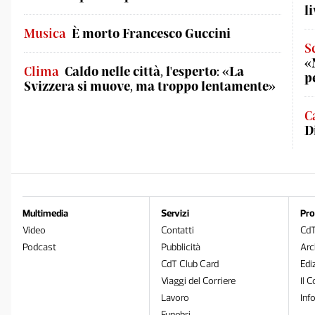
l
Musica
È morto Francesco Guccini
S
«
Clima
Caldo nelle città, l'esperto: «La
p
Svizzera si muove, ma troppo lentamente»
C
D
Multimedia
Servizi
Pro
Video
Contatti
Cd
Podcast
Pubblicità
Arc
CdT Club Card
Edi
Viaggi del Corriere
Il C
Lavoro
Inf
Funebri