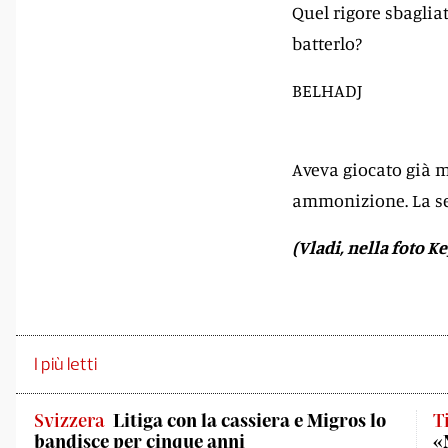
Quel rigore sbaglia
batterlo?
BELHADJ
Aveva giocato già ma
ammonizione. La se
(Vladi, nella foto K
I più letti
Svizzera
Litiga con la cassiera e Migros lo
T
bandisce per cinque anni
«