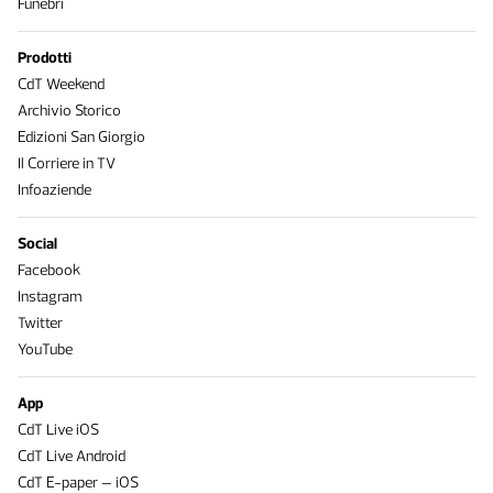
Funebri
Prodotti
CdT Weekend
Archivio Storico
Edizioni San Giorgio
Il Corriere in TV
Infoaziende
Social
Facebook
Instagram
Twitter
YouTube
App
CdT Live iOS
CdT Live Android
CdT E-paper – iOS