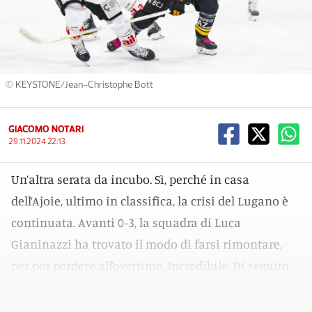
© KEYSTONE/Jean-Christophe Bott
GIACOMO NOTARI
29.11.2024 22:13
Un’altra serata da incubo. Sì, perché in casa
dell’Ajoie, ultimo in classifica, la crisi del Lugano è
continuata. Avanti 0-3, la squadra di Luca
Gianinazzi ha trovato il modo di farsi rimontare,
per poi perdere all’overtime. Incredibile. Di seguito
la cronaca della partita.