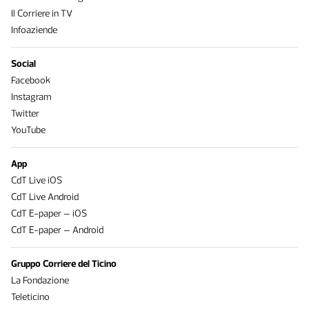
Il Corriere in TV
Infoaziende
Social
Facebook
Instagram
Twitter
YouTube
App
CdT Live iOS
CdT Live Android
CdT E-paper – iOS
CdT E-paper – Android
Gruppo Corriere del Ticino
La Fondazione
Teleticino