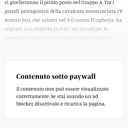
si giocheranno il primo posto nel Gruppo A. Tra i
grandi protagonisti della cavalcata rossocrociata c’è
Roman Josi, che sabato, nel 9-0 contro l’Ungheria, ha
segnato una tripletta in 4’45’’: un record per la
rassegna iridata. Ieri lo abbiamo intervistato in
hotel.
Contenuto sotto paywall
Il contenuto non può essere visualizzato
correttamente. Se stai usando un ad
blocker, disattivalo e ricarica la pagina.