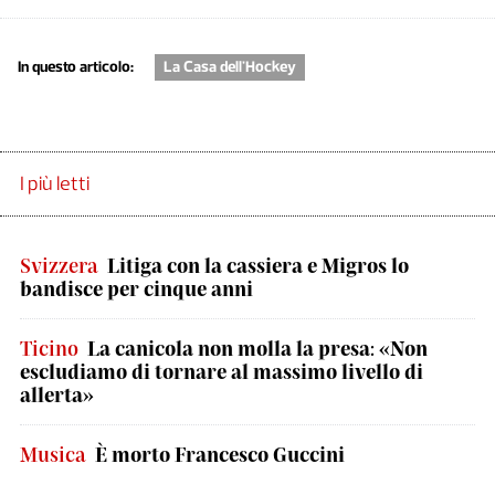
In questo articolo:
La Casa dell'Hockey
I più letti
Svizzera
Litiga con la cassiera e Migros lo
bandisce per cinque anni
Ticino
La canicola non molla la presa: «Non
escludiamo di tornare al massimo livello di
allerta»
Musica
È morto Francesco Guccini