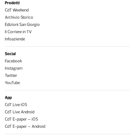
Prodotti
CdT Weekend
Archivio Storico
Edizioni San Giorgio
Il Corriere in TV
Infoaziende
Social
Facebook
Instagram
Twitter
YouTube
App
CdT Live iOS
CdT Live Android
CdT E-paper – iOS
CdT E-paper – Android