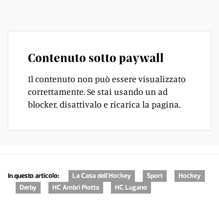
il gruppo può compensare le carenze dei singoli.
Contenuto sotto paywall
Il contenuto non può essere visualizzato
correttamente. Se stai usando un ad
blocker, disattivalo e ricarica la pagina.
In questo articolo:
La Casa dell'Hockey
Sport
Hockey
Derby
HC Ambrì Piotta
HC Lugano