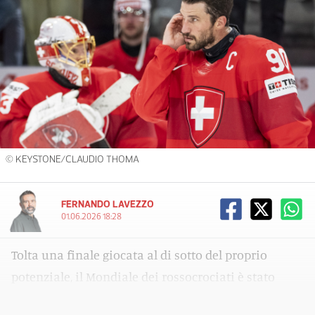
© KEYSTONE/CLAUDIO THOMA
FERNANDO LAVEZZO
01.06.2026 18:28
Tolta una finale giocata al di sotto del proprio
potenziale, il Mondiale dei rossocrociati è stato
molto positivo. Ecco il nostro pagellone.