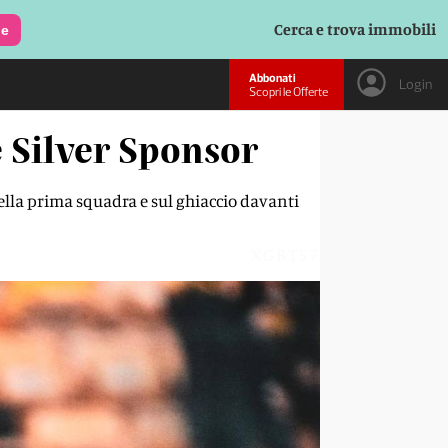
Cerca e trova immobili
le
Abbonati
Login
Scopri le Offerte
è Silver Sponsor
ella prima squadra e sul ghiaccio davanti
XGBT57