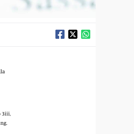
lla
3iii,
ng.