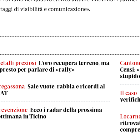
taggi di visibilità e comunicazione».
etalli preziosi
L'oro recupera terreno, ma
Canton
 presto per parlare di «rally»
Censi: 
stupid
regassona
Sale vuote, rabbia e ricordi al
AT
Il caso
verific
revenzione
Ecco i radar della prossima
ettimana in Ticino
Locarn
ritrova
compre