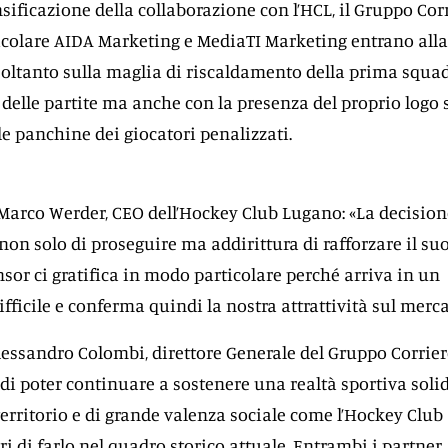
nsificazione della collaborazione con l’HCL, il Gruppo Cor
rticolare AIDA Marketing e MediaTI Marketing entrano alla
oltanto sulla maglia di riscaldamento della prima squa
delle partite ma anche con la presenza del proprio logo 
le panchine dei giocatori penalizzati.
 Marco Werder, CEO dell’Hockey Club Lugano: «La decision
on solo di proseguire ma addirittura di rafforzare il su
r ci gratifica in modo particolare perché arriva in un
ficile e conferma quindi la nostra attrattività sul merca
Alessandro Colombi, direttore Generale del Gruppo Corrier
 di poter continuare a sostenere una realtà sportiva solid
territorio e di grande valenza sociale come l’Hockey Club
i di farlo nel quadro storico attuale. Entrambi i partner