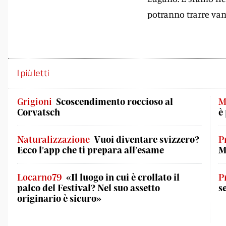
potranno trarre van
I più letti
Grigioni
Scoscendimento roccioso al
M
Corvatsch
è
Naturalizzazione
Vuoi diventare svizzero?
P
Ecco l’app che ti prepara all’esame
M
Locarno79
«Il luogo in cui è crollato il
P
palco del Festival? Nel suo assetto
s
originario è sicuro»