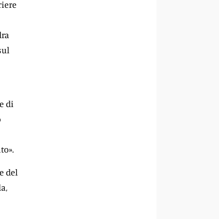
riere
dra
sul
e di
o
to».
e del
a,