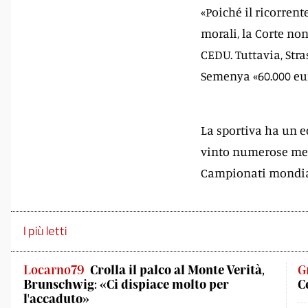
«Poiché il ricorren
morali, la Corte no
CEDU. Tuttavia, Str
Semenya «60.000 eur
La sportiva ha un e
vinto numerose meda
Campionati mondiali
I più letti
Locarno79
Crolla il palco al Monte Verità,
G
Brunschwig: «Ci dispiace molto per
C
l'accaduto»