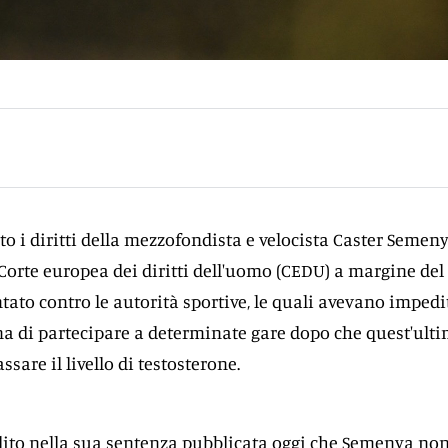
to i diritti della mezzofondista e velocista Caster Semeny
 Corte europea dei diritti dell'uomo (CEDU) a margine del
ato contro le autorità sportive, le quali avevano impedi
ana di partecipare a determinate gare dopo che quest'ulti
ssare il livello di testosterone.
lito nella sua sentenza pubblicata oggi che Semenya no