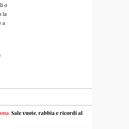
li o
o la
e a
a
sona
Sale vuote, rabbia e ricordi al