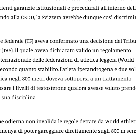
cienti garanzie istituzionali e procedurali all'interno del
ndo alla CEDU, la Svizzera avrebbe dunque così discrimi
ale federale (TF) aveva confermato una decisione del Trib
t (TAS), il quale aveva dichiarato valido un regolamento
ternazionale delle federazioni di atletica leggera (World
 Secondo quanto stabilito, l'atleta iperandrogena e due vol
ca negli 800 metri doveva sottoporsi a un trattamento
are i livelli di testosterone qualora avesse voluto prend
a sua disciplina.
ne odierna non invalida le regole dettate da World Athlet
emenya di poter gareggiare direttamente sugli 800 m sen