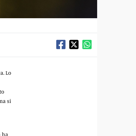
a. Lo
to
ma si
n ha