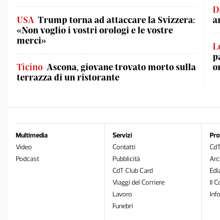
D
USA
Trump torna ad attaccare la Svizzera:
a
«Non voglio i vostri orologi e le vostre
merci»
L
p
Ticino
Ascona, giovane trovato morto sulla
o
terrazza di un ristorante
Multimedia
Servizi
Pro
Video
Contatti
Cd
Podcast
Pubblicità
Arc
CdT Club Card
Edi
Viaggi del Corriere
Il C
Lavoro
Inf
Funebri