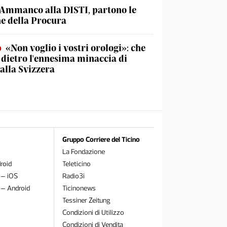
Ammanco alla DISTI, partono le
he della Procura
o
«Non voglio i vostri orologi»: che
è dietro l'ennesima minaccia di
lla Svizzera
Gruppo Corriere del Ticino
La Fondazione
roid
Teleticino
 – iOS
Radio3i
 – Android
Ticinonews
Tessiner Zeitung
Condizioni di Utilizzo
Condizioni di Vendita