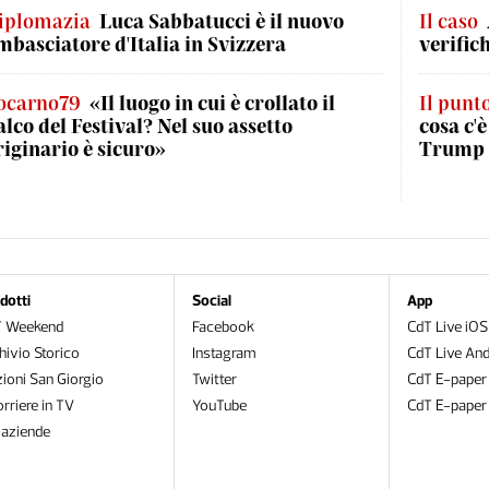
iplomazia
Luca Sabbatucci è il nuovo
Il caso
mbasciatore d'Italia in Svizzera
verific
ocarno79
«Il luogo in cui è crollato il
Il punt
alco del Festival? Nel suo assetto
cosa c'
riginario è sicuro»
Trump a
dotti
Social
App
T Weekend
Facebook
CdT Live iOS
hivio Storico
Instagram
CdT Live And
zioni San Giorgio
Twitter
CdT E-paper
orriere in TV
YouTube
CdT E-paper
oaziende