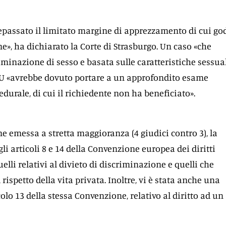
repassato il limitato margine di apprezzamento di cui go
e», ha dichiarato la Corte di Strasburgo. Un caso «che
iminazione di sesso e basata sulle caratteristiche sessual
U «avrebbe dovuto portare a un approfondito esame
edurale, di cui il richiedente non ha beneficiato».
ne emessa a stretta maggioranza (4 giudici contro 3), la
gli articoli 8 e 14 della Convenzione europea dei diritti
elli relativi al divieto di discriminazione e quelli che
l rispetto della vita privata. Inoltre, vi è stata anche una
colo 13 della stessa Convenzione, relativo al diritto ad un