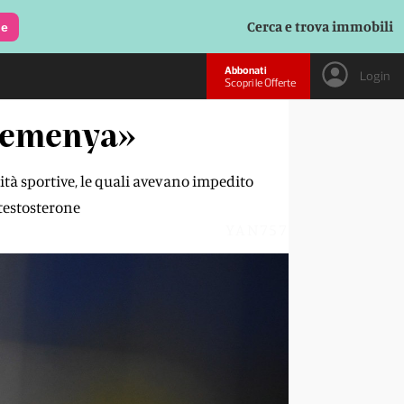
Cerca e trova immobili
le
Abbonati
Login
Scopri le Offerte
 Semenya»
ità sportive, le quali avevano impedito
 testosterone
YAN757