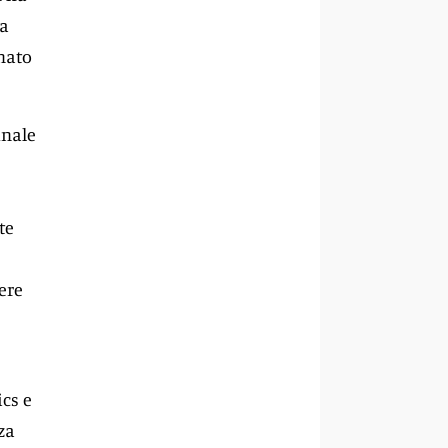
la
nato
unale
te
ere
ics e
za