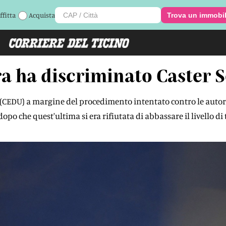
ffitta
Acquista
Trova un immobi
ra ha discriminato Caster
mo (CEDU) a margine del procedimento intentato contro le autor
opo che quest'ultima si era rifiutata di abbassare il livello di