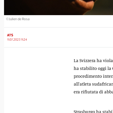
©Julien de Rosa
ATS
11.07.2023 11:24
La Svizzera ha viola
ha stabilito oggi la
procedimento intent
all'atleta sudafric
era rifiutata di abba
Strasburgo ha stabi