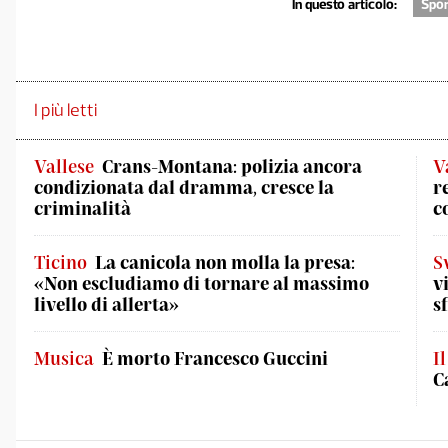
In questo articolo:
Spor
I più letti
Vallese
Crans-Montana: polizia ancora
V
condizionata dal dramma, cresce la
r
criminalità
c
Ticino
La canicola non molla la presa:
S
«Non escludiamo di tornare al massimo
v
livello di allerta»
s
Musica
È morto Francesco Guccini
I
C