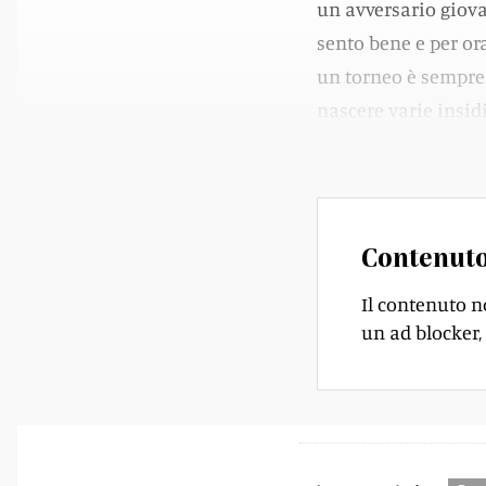
un avversario giova
sento bene e per ora
un torneo è sempre
nascere varie insidi
aver espresso, per i
Contenuto
Il contenuto n
un ad blocker, 