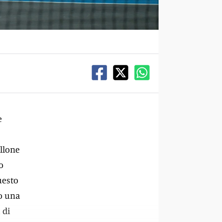
e
ellone
o
uesto
to una
 di