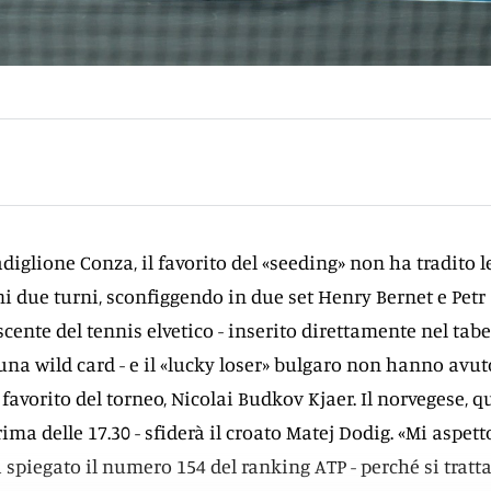
adiglione Conza, il favorito del «seeding» non ha tradito l
mi due turni, sconfiggendo in due set Henry Bernet e Petr
scente del tennis elvetico - inserito direttamente nel tab
 una wild card - e il «lucky loser» bulgaro non hanno avut
favorito del torneo, Nicolai Budkov Kjaer. Il norvegese, q
ma delle 17.30 - sfiderà il croato Matej Dodig. «Mi aspet
 ha spiegato il numero 154 del ranking ATP - perché si tratta