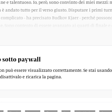
ne e talentuoso. Io, però, sono convinto dei miei mezzi: 
 è andato tutto per il verso giusto. Disputare i primi turn
 complicato - ha precisato Budkov Kjaer - perché posson
e. Sono contento di essere avanzato ai quarti di finale e 
l momento, pure un buon livello di gioco».
 sotto paywall
on può essere visualizzato correttamente. Se stai usando
disattivalo e ricarica la pagina.