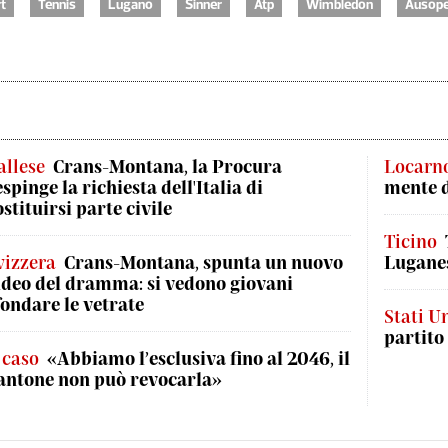
t
Tennis
Lugano
Sinner
Atp
Wimbledon
Ausop
allese
Crans-Montana, la Procura
Locarn
espinge la richiesta dell'Italia di
mente 
ostituirsi parte civile
Ticino
vizzera
Crans-Montana, spunta un nuovo
Luganes
ideo del dramma: si vedono giovani
fondare le vetrate
Stati Un
partito
l caso
«Abbiamo l’esclusiva fino al 2046, il
antone non può revocarla»