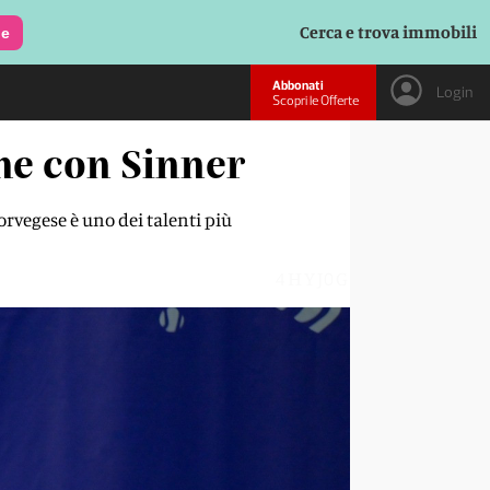
Cerca e trova immobili
le
Abbonati
Login
Scopri le Offerte
he con Sinner
orvegese è uno dei talenti più
4HYJ0G