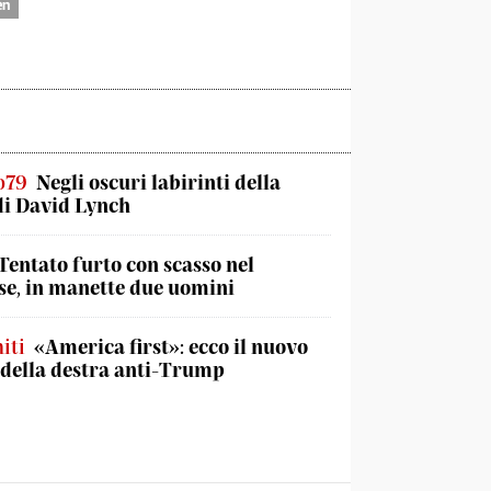
en
o79
Negli oscuri labirinti della
di David Lynch
Tentato furto con scasso nel
e, in manette due uomini
iti
«America first»: ecco il nuovo
 della destra anti-Trump