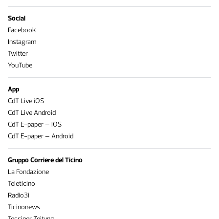
Social
Facebook
Instagram
Twitter
YouTube
App
CdT Live iOS
CdT Live Android
CdT E-paper – iOS
CdT E-paper – Android
Gruppo Corriere del Ticino
La Fondazione
Teleticino
Radio3i
Ticinonews
Tessiner Zeitung