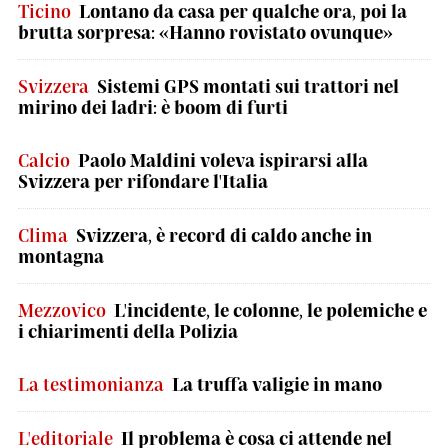
Ticino
Lontano da casa per qualche ora, poi la
brutta sorpresa: «Hanno rovistato ovunque»
Svizzera
Sistemi GPS montati sui trattori nel
mirino dei ladri: è boom di furti
Calcio
Paolo Maldini voleva ispirarsi alla
Svizzera per rifondare l'Italia
Clima
Svizzera, è record di caldo anche in
montagna
Mezzovico
L'incidente, le colonne, le polemiche e
i chiarimenti della Polizia
La testimonianza
La truffa valigie in mano
L'editoriale
Il problema è cosa ci attende nel