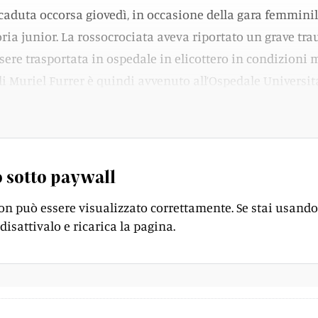
a caduta occorsa giovedì, in occasione della gara femmini
oria junior. La rossocrociata aveva riportato un grave tr
ssere trasportata in ospedale in elicottero in condizioni 
 di Muriel Furrer è quindi avvenuto all’Ospedale Universit
 sotto paywall
on può essere visualizzato correttamente. Se stai usando
disattivalo e ricarica la pagina.