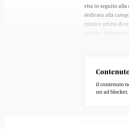
vita in seguito all
dedicata alla categ
cranico, prima di e
critiche. Il decesso
di Zurigo.
Contenuto
Il contenuto n
un ad blocker, 