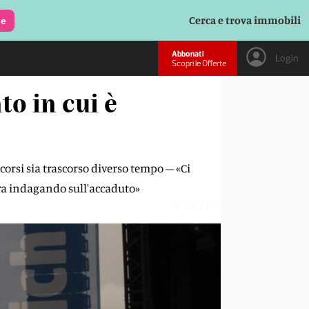
Cerca e trova immobili
le
Abbonati
Login
Scopri le Offerte
o in cui è
corsi sia trascorso diverso tempo – «Ci
ora indagando sull'accaduto»
KXZ1BS