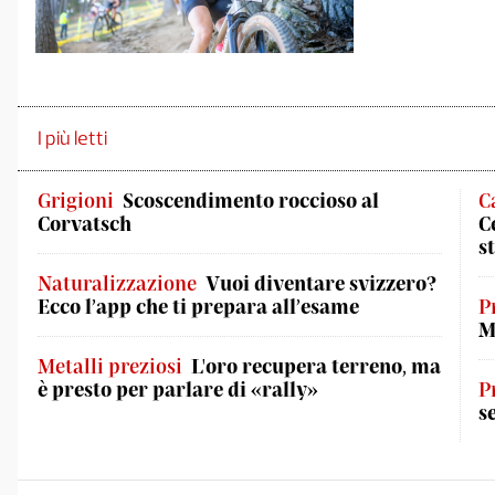
I più letti
Grigioni
Scoscendimento roccioso al
C
Corvatsch
C
s
Naturalizzazione
Vuoi diventare svizzero?
Ecco l’app che ti prepara all’esame
P
M
Metalli preziosi
L'oro recupera terreno, ma
è presto per parlare di «rally»
P
s