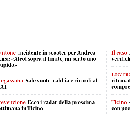
antone
Incidente in scooter per Andrea
Il caso
ensi: «Alcol sopra il limite, mi sento uno
verific
tupido»
Locarn
regassona
Sale vuote, rabbia e ricordi al
ritrova
AT
compre
revenzione
Ecco i radar della prossima
Ticino
ettimana in Ticino
con poc