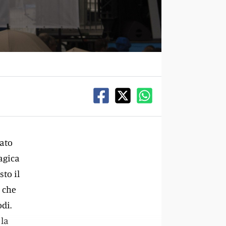
tato
agica
sto il
e che
odi.
 la