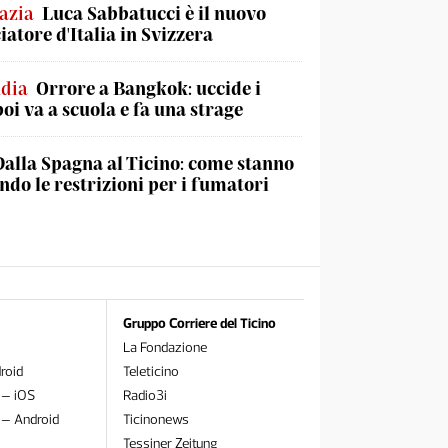
azia
Luca Sabbatucci è il nuovo
atore d'Italia in Svizzera
ndia
Orrore a Bangkok: uccide i
poi va a scuola e fa una strage
Dalla Spagna al Ticino: come stanno
do le restrizioni per i fumatori
Gruppo Corriere del Ticino
La Fondazione
roid
Teleticino
 – iOS
Radio3i
 – Android
Ticinonews
Tessiner Zeitung