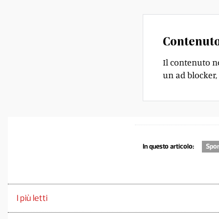
Contenuto
Il contenuto n
un ad blocker, 
In questo articolo:
Spor
I più letti