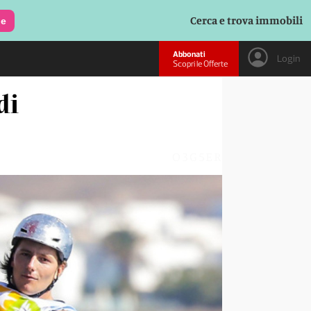
Cerca e trova immobili
le
Abbonati
Login
Scopri le Offerte
di
O3G5ER