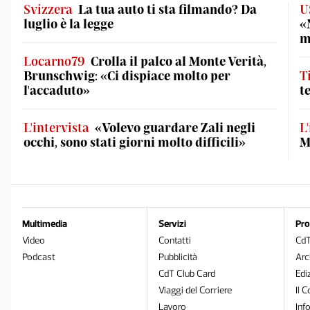
Svizzera
La tua auto ti sta filmando? Da
U
luglio è la legge
«
m
Locarno79
Crolla il palco al Monte Verità,
Brunschwig: «Ci dispiace molto per
T
l'accaduto»
t
L'intervista
«Volevo guardare Zali negli
L
occhi, sono stati giorni molto difficili»
M
Multimedia
Servizi
Pro
Video
Contatti
Cd
Podcast
Pubblicità
Arc
CdT Club Card
Edi
Viaggi del Corriere
Il C
Lavoro
Inf