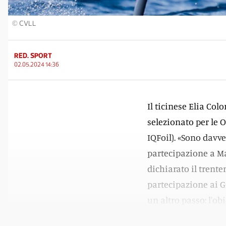
© CVLL
RED. SPORT
02.05.2024 14:36
Il ticinese Elia Col
selezionato per le 
IQFoil). «Sono davve
partecipazione a Mar
dichiarato il trent
partecipazione ai Gi
un altro passo: l'ob
gara per le medaglie