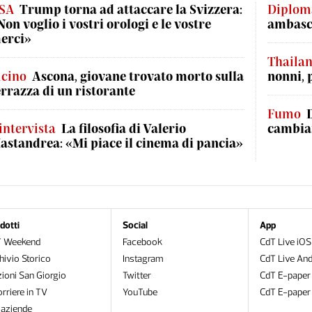
SA
Trump torna ad attaccare la Svizzera:
Diplom
Non voglio i vostri orologi e le vostre
ambasci
erci»
Thaila
icino
Ascona, giovane trovato morto sulla
nonni, 
errazza di un ristorante
Fumo
'intervista
La filosofia di Valerio
cambian
astandrea: «Mi piace il cinema di pancia»
dotti
Social
App
T Weekend
Facebook
CdT Live iOS
hivio Storico
Instagram
CdT Live And
zioni San Giorgio
Twitter
CdT E-paper
orriere in TV
YouTube
CdT E-paper
oaziende