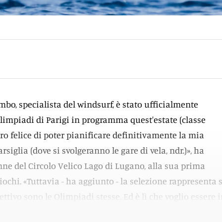
ombo, specialista del windsurf, è stato ufficialmente
Olimpiadi di Parigi in programma quest'estate (classe
ro felice di poter pianificare definitivamente la mia
siglia (dove si svolgeranno le gare di vela, ndr.)», ha
enne del Circolo Velico Lago di Lugano, alla sua prima
ochi. «Tuttavia - ha aggiunto - la selezione rappresenta 
iettivo sono le Olimpiadi stesse. Ed è lì che voglio essere 
».