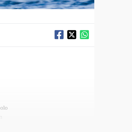
solo
in