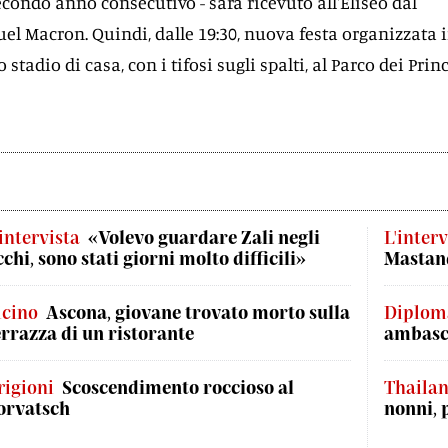
condo anno consecutivo - sarà ricevuto all'Eliseo dal
 Macron. Quindi, dalle 19:30, nuova festa organizzata 
o stadio di casa, con i tifosi sugli spalti, al Parco dei Princ
'intervista
«Volevo guardare Zali negli
L'interv
cchi, sono stati giorni molto difficili»
Mastand
icino
Ascona, giovane trovato morto sulla
Diplom
errazza di un ristorante
ambasci
rigioni
Scoscendimento roccioso al
Thaila
orvatsch
nonni, 