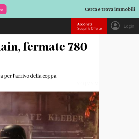
Cerca e trova immobili
le
Abbonati
Login
Scopri le Offerte
main, fermate 780
ta per l'arrivo della coppa
YOJVYM