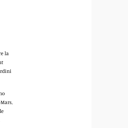
e la
nt
rdini
ino
-Mars,
le
a