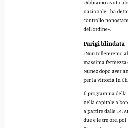
«Abbiamo avuto alcu
nazionale - ha dett
controllo nonostant
dell'ordine».
Parigi blindata
«Non tollereremo al
massima fermezza»: 
Nunez dopo aver ann
per la vittoria in 
Il programma della 
nella capitale a bo
a partire dalle 14. 
due e le tre ore, poi