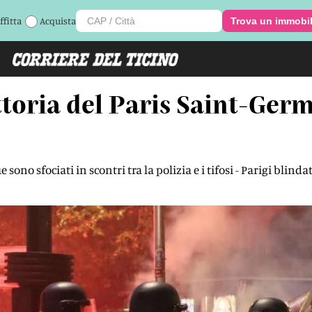
ffitta
Acquista
Trova un immobi
ittoria del Paris Saint-Ger
no sfociati in scontri tra la polizia e i tifosi - Parigi blinda