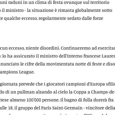
ni raduni in un clima di festa ovunque sul territorio
o il ministro - la situazione è rimasta globalmente sotto
e qualche eccesso, regolarmente sedato dalle forze
cun eccesso, niente disordini. Continueremo ad esercitar
lo ha assicurato il ministro dell'Interno francese Laure
unciato le cifre della movimentata notte di feste e diso
Champions League.
giornata prevede che i giocatori campioni d'Europa sfil
rdo di un pullman alzando al cielo la Coppa a Champs-de
Attese almeno 100'000 persone. Il bagno di folla durerà fra 
 alle 18, il gruppo del Paris Saint-Germain - vincitore dell