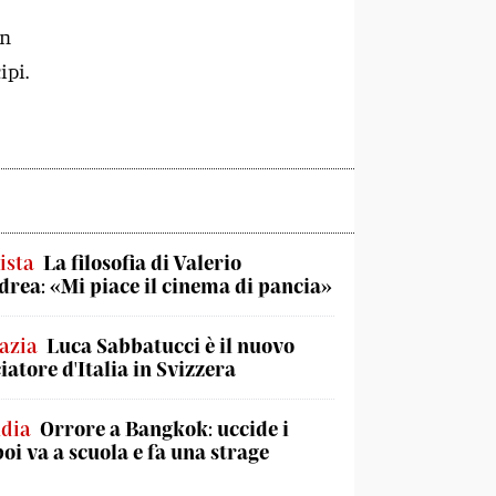
in
ipi.
ista
La filosofia di Valerio
rea: «Mi piace il cinema di pancia»
azia
Luca Sabbatucci è il nuovo
atore d'Italia in Svizzera
ndia
Orrore a Bangkok: uccide i
poi va a scuola e fa una strage