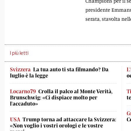
Champions per il se
presidente Emmanuel
serata, stavolta nell
I più letti
Svizzera
La tua auto ti sta filmando? Da
L
luglio è la legge
o
Locarno79
Crolla il palco al Monte Verità,
T
Brunschwig: «Ci dispiace molto per
t
l'accaduto»
G
USA
Trump torna ad attaccare la Svizzera:
C
«Non voglio i vostri orologi e le vostre