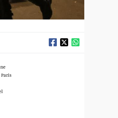
one
 Paris
el