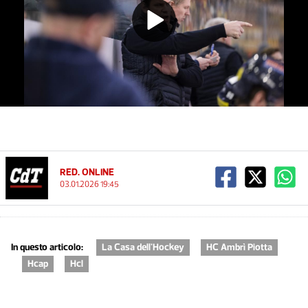
Play
Video
RED. ONLINE
03.01.2026 19:45
In questo articolo:
La Casa dell'Hockey
HC Ambrì Piotta
Hcap
Hcl