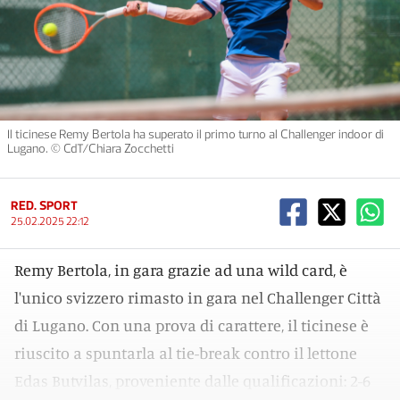
Il ticinese Remy Bertola ha superato il primo turno al Challenger indoor di
Lugano. © CdT/Chiara Zocchetti
RED. SPORT
25.02.2025 22:12
Remy Bertola, in gara grazie ad una wild card, è
l'unico svizzero rimasto in gara nel Challenger Città
di Lugano. Con una prova di carattere, il ticinese è
riuscito a spuntarla al tie-break contro il lettone
Edas Butvilas, proveniente dalle qualificazioni: 2-6