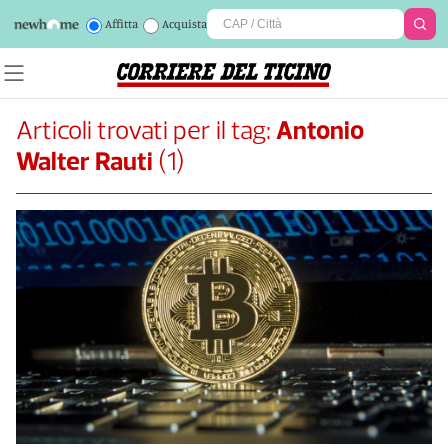
Affitta
Acquista
Articoli trovati per il tag:
Antonio
Walter Rauti
(
1
)