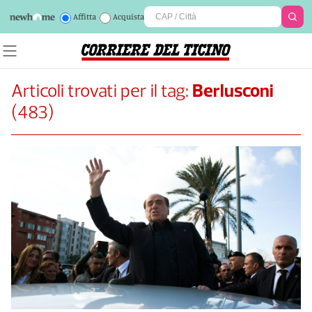
Affitta
Acquista
Articoli trovati per il tag:
Berlusconi
(
483
)