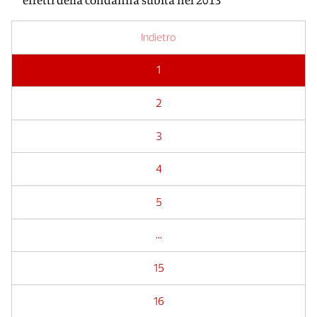
Indietro
1
2
3
4
5
...
15
16