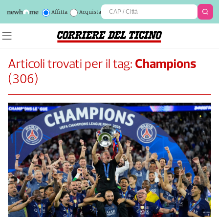
Affitta
Acquista
Articoli trovati per il tag:
Champions
(
306
)