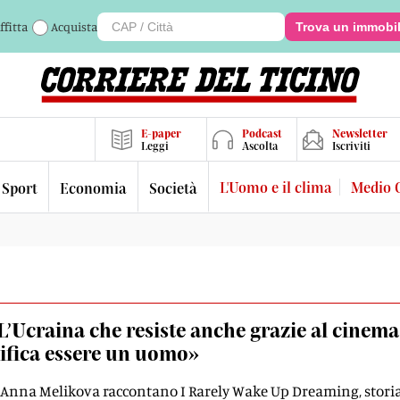
ffitta
Acquista
Trova un immobi
E-paper
Podcast
Newsletter
Leggi
Ascolta
Iscriviti
L'Uomo e il clima
Medio 
Sport
Economia
Società
L’Ucraina che resiste anche grazie al cinem
nifica essere un uomo»
e Anna Melikova raccontano I Rarely Wake Up Dreaming, storia 