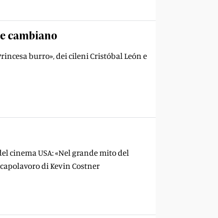
che cambiano
Princesa burro», dei cileni Cristóbal León e
 del cinema USA: «Nel grande mito del
l capolavoro di Kevin Costner