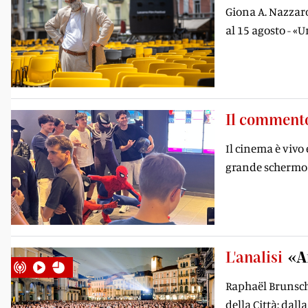
Giona A. Nazzaro
al 15 agosto - «U
Il comment
Il cinema è vivo
grande schermo
L'analisi
«A
Raphaël Brunsch
della Città: dal