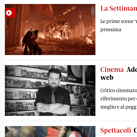
La Settiman
Le prime scene “
prossima
Cinema
Add
web
Critico cinemato
riferimento per 
meglio e al pegg
Spettacoli
C