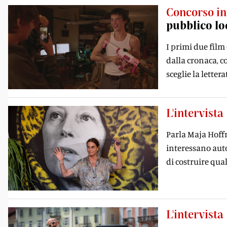
Concorso in
pubblico lo
I primi due fil
dalla cronaca, c
sceglie la lette
L'intervista
Parla Maja Hoffm
interessano auto
di costruire qua
L'intervista