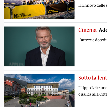
il rinnovo delle 
Cinema
Add
L'attore è decedu
Sotto la len
Filippo Beltrame
qualità alla Cit