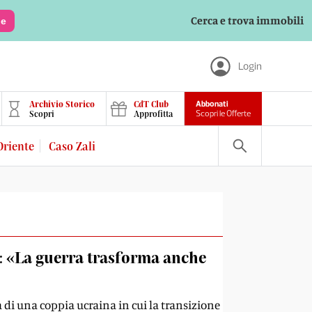
Cerca e trova immobili
le
Login
Archivio Storico
CdT Club
Abbonati
Scopri
Approfitta
Scopri le Offerte
Oriente
Caso Zali
a: «La guerra trasforma anche
di una coppia ucraina in cui la transizione