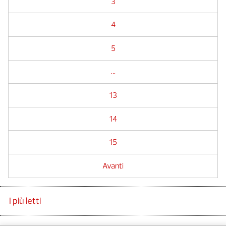
3
4
5
...
13
14
15
Avanti
I più letti