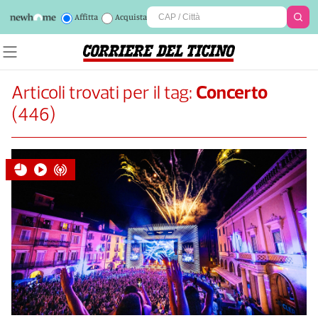
Affitta
Acquista
Articoli trovati per il tag:
Concerto
(
446
)