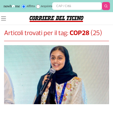
Affitta
Acquista
Articoli trovati per il tag:
COP28
(
25
)