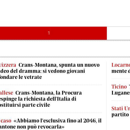
1
vizzera
Crans-Montana, spunta un nuovo
Locarn
ideo del dramma: si vedono giovani
mente 
fondare le vetrate
Ticino
allese
Crans-Montana, la Procura
Luganes
espinge la richiesta dell'Italia di
ostituirsi parte civile
Stati Un
partito
l caso
«Abbiamo l’esclusiva fino al 2046, il
antone non può revocarla»