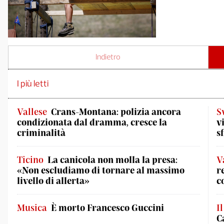
Indietro
I più letti
Vallese
Crans-Montana: polizia ancora
S
condizionata dal dramma, cresce la
v
criminalità
s
Ticino
La canicola non molla la presa:
V
«Non escludiamo di tornare al massimo
r
livello di allerta»
c
Musica
È morto Francesco Guccini
I
C