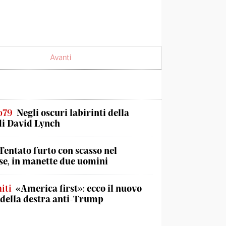
Avanti
o79
Negli oscuri labirinti della
di David Lynch
Tentato furto con scasso nel
e, in manette due uomini
iti
«America first»: ecco il nuovo
 della destra anti-Trump