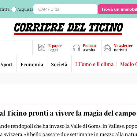
ffitta
Acquista
Trova un immobi
E-paper
Podcast
Newsletter
Leggi
Ascolta
Iscriviti
L'Uomo e il clima
Medio 
Sport
Economia
Società
al Ticino pronti a vivere la magia del camp
ande tendopoli che ha invaso la Valle di Goms, in Vallese, popo
a Svizzera: «È bello passare due settimane in mezzo alla natur