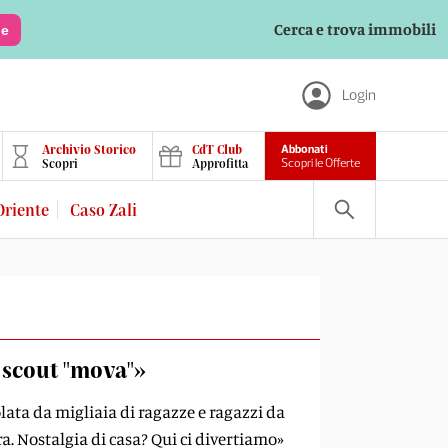
Cerca e trova immobili
le
Login
Archivio Storico
CdT Club
Abbonati
Scopri
Approfitta
Scopri le Offerte
Oriente
Caso Zali
o scout "mova"»
lata da migliaia di ragazze e ragazzi da
a. Nostalgia di casa? Qui ci divertiamo»