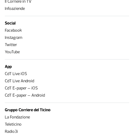
Il Corriere in TV
Infoaziende
Social
Facebook
Instagram
Twitter
YouTube
App
CdT Live iOS
CdT Live Android
CdT E-paper – iOS
CdT E-paper – Android
Gruppo Corriere del Ticino
La Fondazione
Teleticino
Radio3i