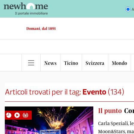
A
Domani, dal 1891
News
Ticino
Svizzera
Mondo
Articoli trovati per il tag:
Evento
(
134
)
Il punto
Con
Carla Speziali, 
Moon&Stars, ma m