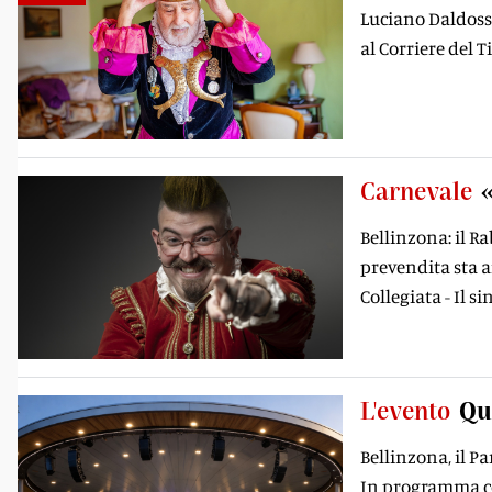
Luciano Daldoss,
al Corriere del T
Carnevale
Bellinzona: il R
prevendita sta a
Collegiata - Il 
L'evento
Qu
Bellinzona, il P
In programma con