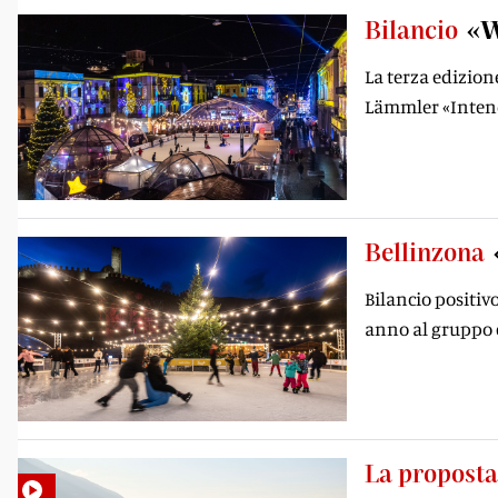
Bilancio
«W
La terza edizion
Lämmler «Intendi
Bellinzona
Bilancio positiv
anno al gruppo e
La proposta