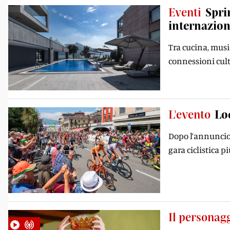
Eventi
Spri
internazion
Tra cucina, music
connessioni cult
L'evento
Lo
Dopo l’annuncio 
gara ciclistica 
Il personag