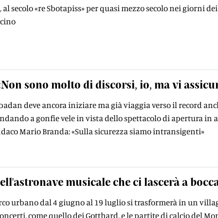
 al secolo «re Sbotapiss» per quasi mezzo secolo nei giorni dei
icino
«Non sono molto di discorsi, io, ma vi assi
abadan deve ancora iniziare ma già viaggia verso il record anch
ndando a gonfie vele in vista dello spettacolo di apertura in 
sindaco Mario Branda: «Sulla sicurezza siamo intransigenti»
ell'astronave musicale che ci lascerà a bocc
arco urbano dal 4 giugno al 19 luglio si trasformerà in un vill
certi, come quello dei Gotthard, e le partite di calcio del M