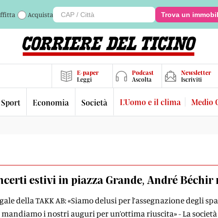
ffitta
Acquista
Trova un immobi
E-paper
Podcast
Newsletter
Leggi
Ascolta
Iscriviti
L'Uomo e il clima
Medio 
Sport
Economia
Società
certi estivi in piazza Grande, André Béchir 
legale della TAKK AB: «Siamo delusi per l’assegnazione degli spa
andiamo i nostri auguri per un’ottima riuscita» - La società «