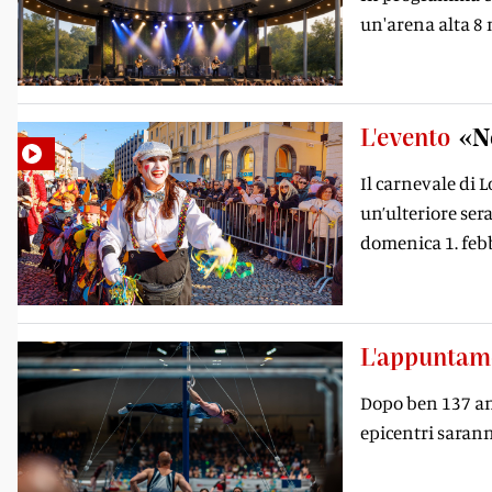
un'arena alta 8 
L'evento
«N
Il carnevale di 
un’ulteriore ser
domenica 1. feb
L'appuntam
Dopo ben 137 ann
epicentri sarann