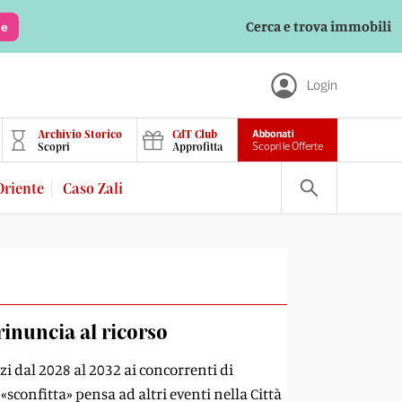
Cerca e trova immobili
le
Login
Archivio Storico
CdT Club
Abbonati
Scopri
Approfitta
Scopri le Offerte
Oriente
Caso Zali
rinuncia al ricorso
zi dal 2028 al 2032 ai concorrenti di
sconfitta» pensa ad altri eventi nella Città