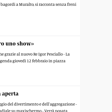
 bagordi a Muralto, si racconta senza freni
curo uno show»
e grazie al nuovo Re Igor Pesciallo - La
agenda giovedì 12 febbraio in piazza
a aperta
aggio del divertimento e dell'aggregazione -
ondiale su maxischermo - Verrà posata