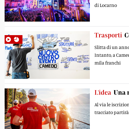
di Locarno
Trasporti
C
Slitta di un ann
Intanto, a Camed
mila franchi
L'idea
Una m
Al via le iscrizi
tracciato partir