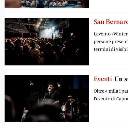
San Bernar
L’evento «Winter 
persone presenti
termini di visibi
Eventi
Un s
Oltre 4 mila i pa
l'evento di Cap