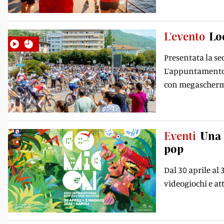
L'evento
Lo
Presentata la se
L’appuntamento è
con megaschermi 
Eventi
Una 
pop
Dal 30 aprile al
videogiochi e att